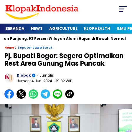
BERANDA
NEWS
AGRICULTURE
KLOPHEALTH
ILMU 
, 93 Persen Wilayah Alami Hujan di Bawah Normal
Kapan Ser
/
Home
Seputar Jawa Barat
Pj. Bupati Bogor: Segera Optimalkan
Rest Area Gunung Mas Puncak
Klopak
- Jurnalis
Jumat, 14 Juni 2024
- 19:02 WIB