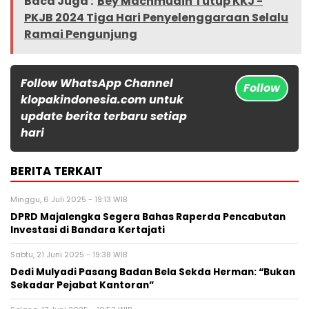
Baca Juga :
Bey Machmudin Tutup KKJ -
PKJB 2024 Tiga Hari Penyelenggaraan Selalu
Ramai Pengunjung
Follow WhatsApp Channel
Follow
klopakindonesia.com untuk
update berita terbaru setiap
hari
BERITA TERKAIT
Minggu, 6 Juli 2025 - 19:13 WIB
DPRD Majalengka Segera Bahas Raperda Pencabutan
Investasi di Bandara Kertajati
Sabtu, 21 Juni 2025 - 19:38 WIB
Dedi Mulyadi Pasang Badan Bela Sekda Herman: “Bukan
Sekadar Pejabat Kantoran”