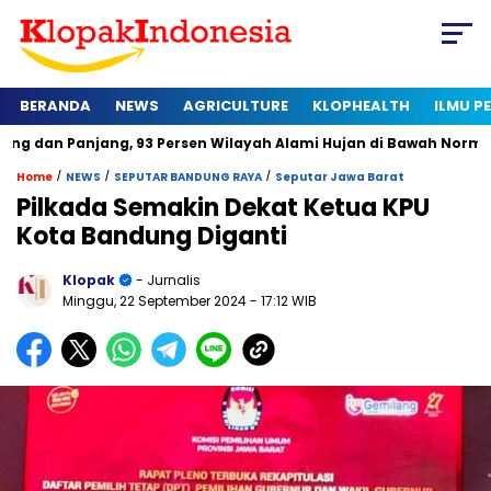
BERANDA
NEWS
AGRICULTURE
KLOPHEALTH
ILMU 
anjang, 93 Persen Wilayah Alami Hujan di Bawah Normal
Kap
/
/
/
Home
NEWS
SEPUTAR BANDUNG RAYA
Seputar Jawa Barat
Pilkada Semakin Dekat Ketua KPU
Kota Bandung Diganti
Klopak
- Jurnalis
Minggu, 22 September 2024
- 17:12 WIB