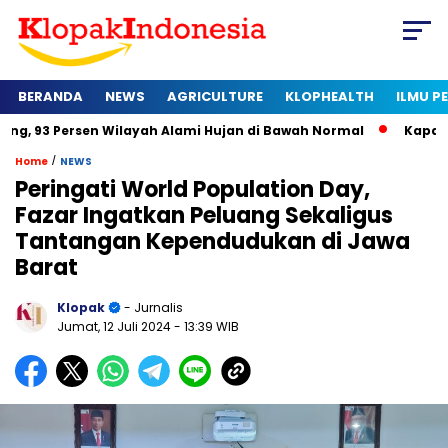
BERANDA
NEWS
AGRICULTURE
KLOPHEALTH
ILMU 
sen Wilayah Alami Hujan di Bawah Normal
Kapan Sertifikat H
/
Home
NEWS
Peringati World Population Day,
Fazar Ingatkan Peluang Sekaligus
Tantangan Kependudukan di Jawa
Barat
Klopak
- Jurnalis
Jumat, 12 Juli 2024
- 13:39 WIB