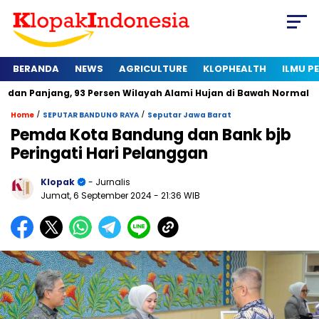
BERANDA
NEWS
AGRICULTURE
KLOPHEALTH
ILMU 
g, 93 Persen Wilayah Alami Hujan di Bawah Normal
Kapan Se
/
/
Home
SEPUTAR BANDUNG RAYA
Seputar Jawa Barat
Pemda Kota Bandung dan Bank bjb
Peringati Hari Pelanggan
Klopak
- Jurnalis
Jumat, 6 September 2024
- 21:36 WIB