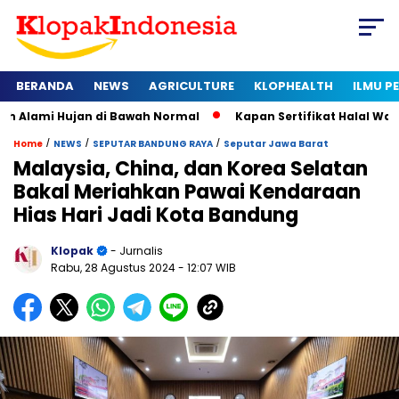
BERANDA
NEWS
AGRICULTURE
KLOPHEALTH
ILMU 
ujan di Bawah Normal
Kapan Sertifikat Halal Wajib bagi Usa
/
/
/
Home
NEWS
SEPUTAR BANDUNG RAYA
Seputar Jawa Barat
Malaysia, China, dan Korea Selatan
Bakal Meriahkan Pawai Kendaraan
Hias Hari Jadi Kota Bandung
Klopak
- Jurnalis
Rabu, 28 Agustus 2024
- 12:07 WIB