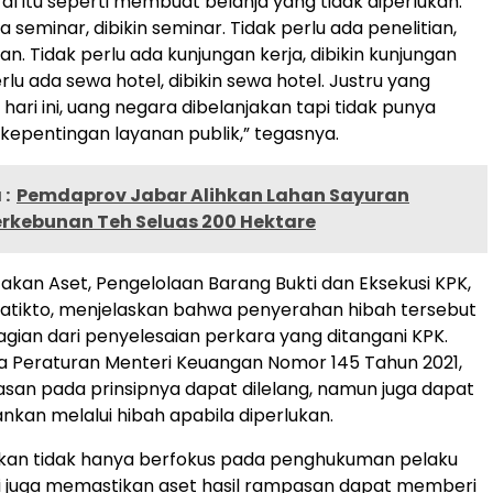
ral itu seperti membuat belanja yang tidak diperlukan.
a seminar, dibikin seminar. Tidak perlu ada penelitian,
tian. Tidak perlu ada kunjungan kerja, dibikin kunjungan
erlu ada sewa hotel, dibikin sewa hotel. Justru yang
hari ini, uang negara dibelanjakan tapi tidak punya
kepentingan layanan publik,” tegasnya.
:
Pemdaprov Jabar Alihkan Lahan Sayuran
erkebunan Teh Seluas 200 Hektare
cakan Aset, Pengelolaan Barang Bukti dan Eksekusi KPK,
atikto, menjelaskan bahwa penyerahan hibah tersebut
ian dari penyelesaian perkara yang ditangani KPK.
 Peraturan Menteri Keuangan Nomor 145 Tahun 2021,
an pada prinsipnya dapat dilelang, namun juga dapat
nkan melalui hibah apabila diperlukan.
an tidak hanya berfokus pada penghukuman pelaku
pi juga memastikan aset hasil rampasan dapat memberi