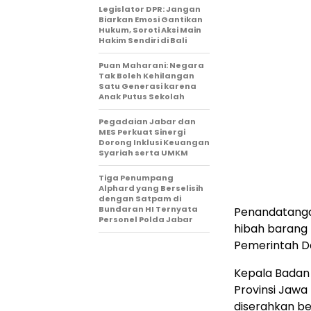
Legislator DPR: Jangan
Biarkan Emosi Gantikan
Hukum, Soroti Aksi Main
Hakim Sendiri di Bali
Puan Maharani: Negara
Tak Boleh Kehilangan
Satu Generasi karena
Anak Putus Sekolah
Pegadaian Jabar dan
MES Perkuat Sinergi
Dorong Inklusi Keuangan
Syariah serta UMKM
Tiga Penumpang
Alphard yang Berselisih
dengan Satpam di
Bundaran HI Ternyata
Penandatangan
Personel Polda Jabar
hibah barang 
Pemerintah D
Kepala Badan
Provinsi Jawa
diserahkan ber