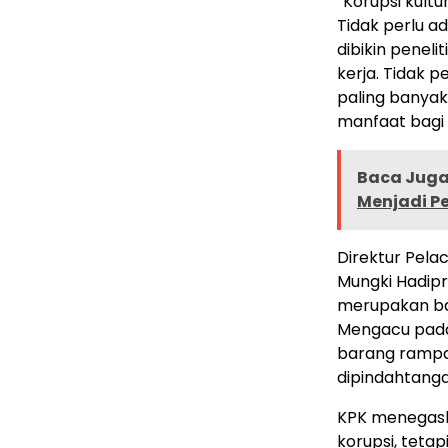
“Korupsi kultu
Tidak perlu ad
dibikin peneli
kerja. Tidak p
paling banyak 
manfaat bagi 
Baca Juga 
Menjadi P
Direktur Pela
Mungki Hadipr
merupakan bag
Mengacu pada
barang rampas
dipindahtanga
KPK menegask
korupsi, teta