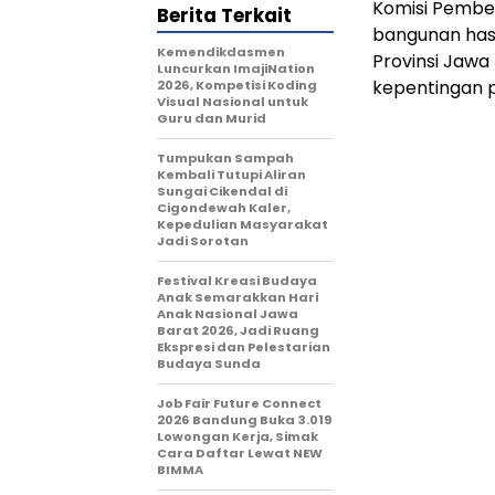
Komisi Pembe
Berita Terkait
bangunan has
Kemendikdasmen
Provinsi Jawa
Luncurkan ImajiNation
kepentingan 
2026, Kompetisi Koding
Visual Nasional untuk
Guru dan Murid
Tumpukan Sampah
Kembali Tutupi Aliran
Sungai Cikendal di
Cigondewah Kaler,
Kepedulian Masyarakat
Jadi Sorotan
Festival Kreasi Budaya
Anak Semarakkan Hari
Anak Nasional Jawa
Barat 2026, Jadi Ruang
Ekspresi dan Pelestarian
Budaya Sunda
Job Fair Future Connect
2026 Bandung Buka 3.019
Lowongan Kerja, Simak
Cara Daftar Lewat NEW
BIMMA