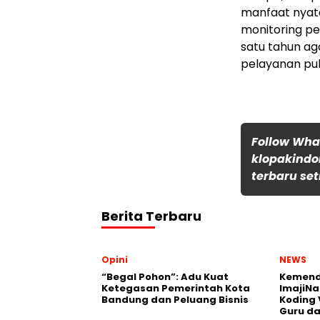
manfaat nyat
monitoring p
satu tahun a
pelayanan pub
Follow Wh
klopakindo
terbaru set
Berita Terbaru
Opini
NEWS
“Begal Pohon”: Adu Kuat
Kemend
Ketegasan Pemerintah Kota
ImajiNa
Bandung dan Peluang Bisnis
Koding 
Guru da