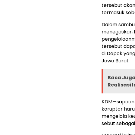
tersebut akan
termasuk seba
Dalam sambut
menegaskan b
pengelolaanny
tersebut dapa
di Depok yan
Jawa Barat.
Baca Juga 
Realisasi 
KDM—sapaan a
koruptor haru
mengelola keu
sebut sebagai 