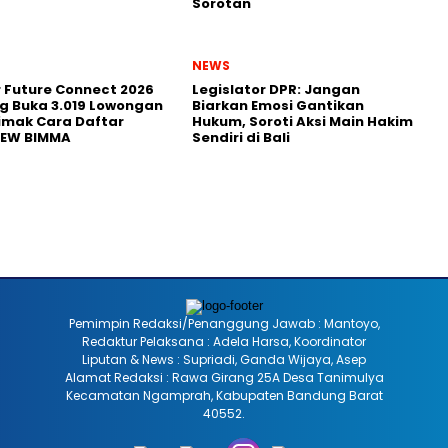
Sorotan
NEWS
r Future Connect 2026
Legislator DPR: Jangan
g Buka 3.019 Lowongan
Biarkan Emosi Gantikan
Simak Cara Daftar
Hukum, Soroti Aksi Main Hakim
NEW BIMMA
Sendiri di Bali
Pemimpin Redaksi/Penanggung Jawab : Mantoyo,
Redaktur Pelaksana : Adela Harsa, Koordinator
Liputan & News : Supriadi, Ganda Wijaya, Asep
Alamat Redaksi : Rawa Girang 25A Desa Tanimulya
Kecamatan Ngamprah, Kabupaten Bandung Barat
40552.