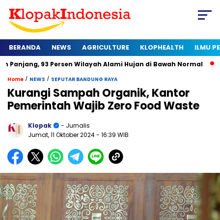
BERANDA
NEWS
AGRICULTURE
KLOPHEALTH
ILMU 
anjang, 93 Persen Wilayah Alami Hujan di Bawah Normal
Kap
/
/
Home
NEWS
SEPUTAR BANDUNG RAYA
Kurangi Sampah Organik, Kantor
Pemerintah Wajib Zero Food Waste
Klopak
- Jurnalis
Jumat, 11 Oktober 2024
- 16:39 WIB