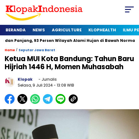
BERANDA
NEWS
AGRICULTURE
KLOPHEALTH
ILMU 
ng, 93 Persen Wilayah Alami Hujan di Bawah Normal
Kapan S
/
Home
Seputar Jawa Barat
Ketua MUI Kota Bandung: Tahun Baru
Hijriah 1446 H, Momen Muhasabah
Klopak
- Jurnalis
Selasa, 9 Juli 2024
- 13:08 WIB