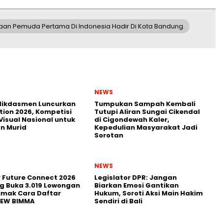
aan Pemuda Pertama Di Indonesia Hadir Di Kota Bandung.
NEWS
ikdasmen Luncurkan
Tumpukan Sampah Kembali
tion 2026, Kompetisi
Tutupi Aliran Sungai Cikendal
Visual Nasional untuk
di Cigondewah Kaler,
n Murid
Kepedulian Masyarakat Jadi
Sorotan
NEWS
r Future Connect 2026
Legislator DPR: Jangan
g Buka 3.019 Lowongan
Biarkan Emosi Gantikan
Simak Cara Daftar
Hukum, Soroti Aksi Main Hakim
NEW BIMMA
Sendiri di Bali