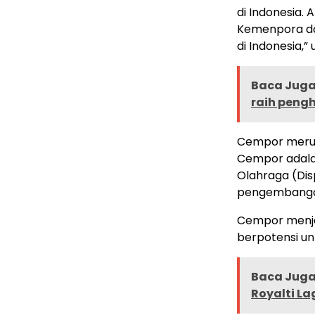
di Indonesia.
Kemenpora dan
di Indonesia,
Baca Juga 
raih peng
Cempor merup
Cempor adala
Olahraga (Di
pengembanga
Cempor menja
berpotensi un
Baca Juga 
Royalti La