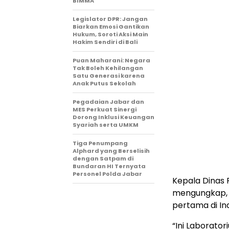
BIMMA
Legislator DPR: Jangan
Biarkan Emosi Gantikan
Hukum, Soroti Aksi Main
Hakim Sendiri di Bali
Puan Maharani: Negara
Tak Boleh Kehilangan
Satu Generasi karena
Anak Putus Sekolah
Pegadaian Jabar dan
MES Perkuat Sinergi
Dorong Inklusi Keuangan
Syariah serta UMKM
Tiga Penumpang
Alphard yang Berselisih
dengan Satpam di
Bundaran HI Ternyata
Personel Polda Jabar
Kepala Dinas
mengungkap, 
pertama di In
“Ini Laborat