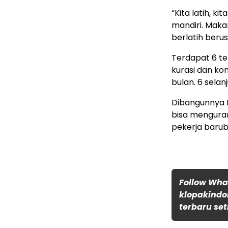
“Kita latih, 
mandiri. Maka
berlatih berus
Terdapat 6 te
kurasi dan ko
bulan. 6 sela
Dibangunnya 
bisa mengura
pekerja barub
Follow Wh
klopakindo
terbaru set