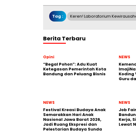
Tag :
Keren! Laboratorium Kewirausah
Berita Terbaru
Opini
NEWS
“Begal Pohon”: Adu Kuat
Kemend
Ketegasan Pemerintah Kota
ImajiNa
Bandung dan Peluang Bisnis
Koding 
Guru da
NEWS
NEWS
Festival Kreasi Budaya Anak
Job Fai
Semarakkan Hari Anak
Bandun
Nasional Jawa Barat 2026,
Kerja, 
Jadi Ruang Ekspresi dan
Lewat 
Pelestarian Budaya Sunda