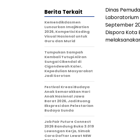
Dinas Pemuda 
Berita Terkait
Laboratorium
Kemendikdasmen
September 202
Luncurkan ImajiNation
Dispora Kota 
2026, Kompetisi Koding
Visual Nasional untuk
melaksanakan
Guru dan Murid
Tumpukan Sampah
Kembali Tutupi Aliran
Sungai Cikendal di
Cigondewah Kaler,
Kepedulian Masyarakat
Jadi Sorotan
Festival Kreasi Budaya
Anak Semarakkan Hari
Anak Nasional Jawa
Barat 2026, Jadi Ruang
Ekspresi dan Pelestarian
Budaya Sunda
Job Fair Future Connect
2026 Bandung Buka 3.019
Lowongan Kerja, Simak
Cara Daftar Lewat NEW