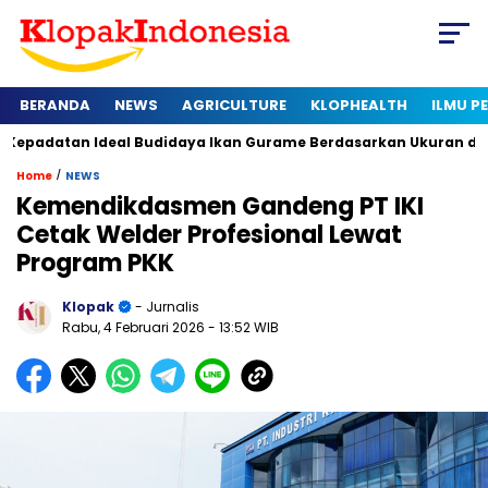
BERANDA
NEWS
AGRICULTURE
KLOPHEALTH
ILMU 
an Ideal Budidaya Ikan Gurame Berdasarkan Ukuran dan Fase
/
Home
NEWS
Kemendikdasmen Gandeng PT IKI
Cetak Welder Profesional Lewat
Program PKK
Klopak
- Jurnalis
Rabu, 4 Februari 2026
- 13:52 WIB