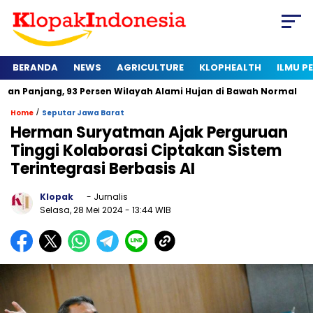
BERANDA
NEWS
AGRICULTURE
KLOPHEALTH
ILMU 
g, 93 Persen Wilayah Alami Hujan di Bawah Normal
Kapan Se
/
Home
Seputar Jawa Barat
Herman Suryatman Ajak Perguruan
Tinggi Kolaborasi Ciptakan Sistem
Terintegrasi Berbasis AI
Klopak
- Jurnalis
Selasa, 28 Mei 2024
- 13:44 WIB