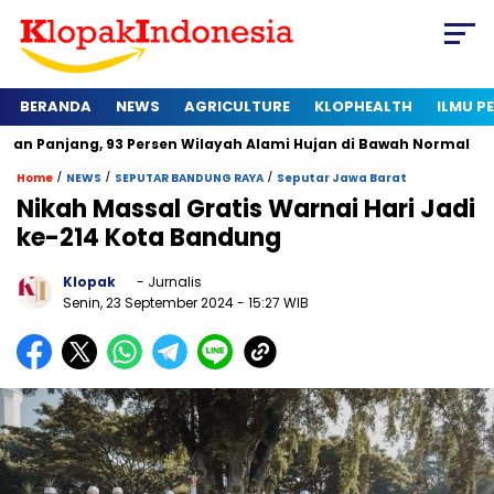
BERANDA
NEWS
AGRICULTURE
KLOPHEALTH
ILMU 
ang, 93 Persen Wilayah Alami Hujan di Bawah Normal
Kapan 
/
/
/
Home
NEWS
SEPUTAR BANDUNG RAYA
Seputar Jawa Barat
Nikah Massal Gratis Warnai Hari Jadi
ke-214 Kota Bandung
Klopak
- Jurnalis
Senin, 23 September 2024
- 15:27 WIB