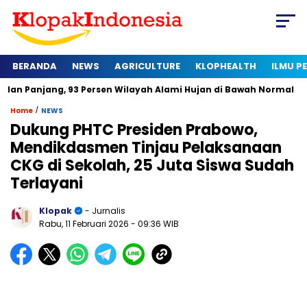
BERANDA
NEWS
AGRICULTURE
KLOPHEALTH
ILMU 
, 93 Persen Wilayah Alami Hujan di Bawah Normal
Kapan Ser
/
Home
NEWS
Dukung PHTC Presiden Prabowo,
Mendikdasmen Tinjau Pelaksanaan
CKG di Sekolah, 25 Juta Siswa Sudah
Terlayani
Klopak
- Jurnalis
Rabu, 11 Februari 2026
- 09:36 WIB