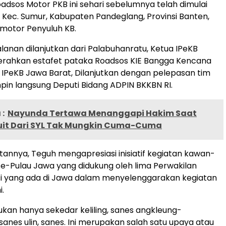
oadsos Motor PKB ini sehari sebelumnya telah dimulai
n Kec. Sumur, Kabupaten Pandeglang, Provinsi Banten,
5 motor Penyuluh KB.
lanan dilanjutkan dari Palabuhanratu, Ketua IPeKB
rahkan estafet pataka Roadsos KIE Bangga Kencana
IPeKB Jawa Barat, Dilanjutkan dengan pelepasan tim
pin langsung Deputi Bidang ADPIN BKKBN RI.
:
Nayunda Tertawa Menanggapi Hakim Saat
uit Dari SYL Tak Mungkin Cuma-Cuma
nnya, Teguh mengapresiasi inisiatif kegiatan kawan-
e-Pulau Jawa yang didukung oleh lima Perwakilan
si yang ada di Jawa dalam menyelenggarakan kegiatan
i.
bukan hanya sekedar keliling, sanes angkleung-
sanes ulin, sanes. Ini merupakan salah satu upaya atau