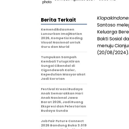
KlopakIndone
Berita Terkait
Santoso mele
Kemendikdasmen
Keluarga Ber
Luncurkan ImajiNation
Bakti Sosial 
2026, Kompetisi Koding
Visual Nasional untuk
menuju Cianju
Guru dan Murid
(20/08/2024)
Tumpukan Sampah
Kembali Tutupi Aliran
Sungai Cikendal di
Cigondewah Kaler,
Kepedulian Masyarakat
Jadi Sorotan
Festival Kreasi Budaya
Anak Semarakkan Hari
Anak Nasional Jawa
Barat 2026, Jadi Ruang
Ekspresi dan Pelestarian
Budaya Sunda
Job Fair Future Connect
2026 Bandung Buka 3.019