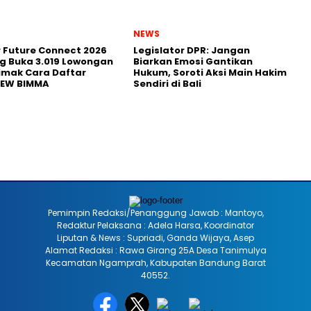
NEWS
r Future Connect 2026
Legislator DPR: Jangan
g Buka 3.019 Lowongan
Biarkan Emosi Gantikan
Simak Cara Daftar
Hukum, Soroti Aksi Main Hakim
NEW BIMMA
Sendiri di Bali
Pemimpin Redaksi/Penanggung Jawab : Mantoyo,
Redaktur Pelaksana : Adela Harsa, Koordinator
Liputan & News : Supriadi, Ganda Wijaya, Asep
Alamat Redaksi : Rawa Girang 25A Desa Tanimulya
Kecamatan Ngamprah, Kabupaten Bandung Barat
40552.