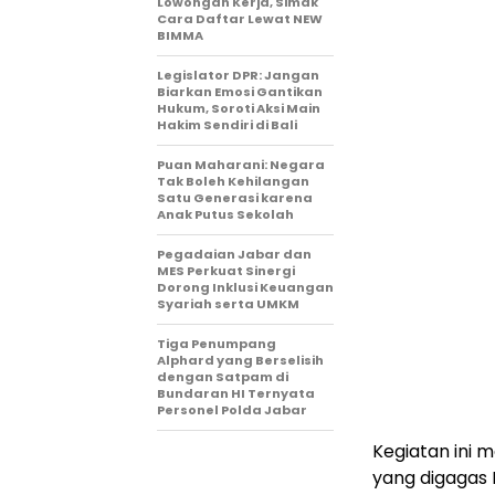
Lowongan Kerja, Simak
Cara Daftar Lewat NEW
BIMMA
Legislator DPR: Jangan
Biarkan Emosi Gantikan
Hukum, Soroti Aksi Main
Hakim Sendiri di Bali
Puan Maharani: Negara
Tak Boleh Kehilangan
Satu Generasi karena
Anak Putus Sekolah
Pegadaian Jabar dan
MES Perkuat Sinergi
Dorong Inklusi Keuangan
Syariah serta UMKM
Tiga Penumpang
Alphard yang Berselisih
dengan Satpam di
Bundaran HI Ternyata
Personel Polda Jabar
Kegiatan ini
yang digagas 