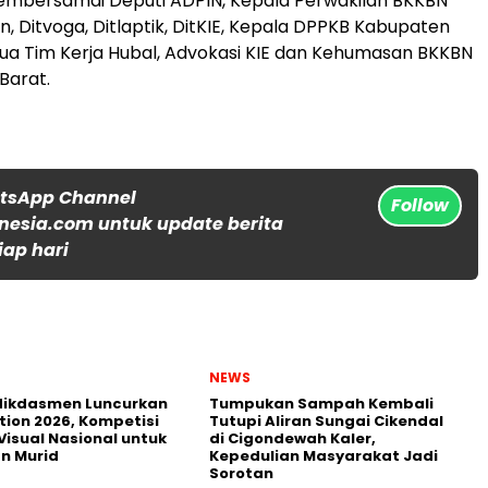
membersamai Deputi ADPIN, Kepala Perwakilan BKKBN
n, Ditvoga, Ditlaptik, DitKIE, Kepala DPPKB Kabupaten
ua Tim Kerja Hubal, Advokasi KIE dan Kehumasan BKKBN
Barat.
atsApp Channel
Follow
nesia.com untuk update berita
iap hari
NEWS
ikdasmen Luncurkan
Tumpukan Sampah Kembali
tion 2026, Kompetisi
Tutupi Aliran Sungai Cikendal
Visual Nasional untuk
di Cigondewah Kaler,
n Murid
Kepedulian Masyarakat Jadi
Sorotan