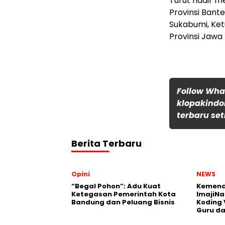
Turut hadir 
Provinsi Bante
Sukabumi, Ket
Provinsi Jawa 
Follow Wh
klopakindo
terbaru set
Berita Terbaru
Opini
NEWS
“Begal Pohon”: Adu Kuat
Kemend
Ketegasan Pemerintah Kota
ImajiNa
Bandung dan Peluang Bisnis
Koding 
Guru da