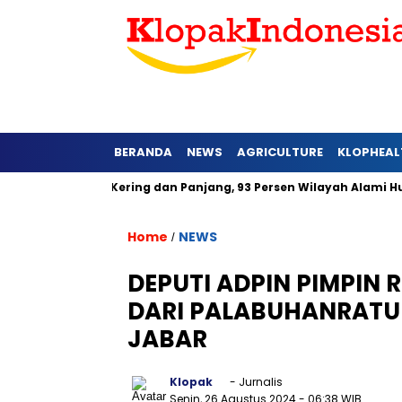
BERANDA
NEWS
AGRICULTURE
KLOPHEAL
Barat Lebih Kering dan Panjang, 93 Persen Wilayah Alami Hujan 
Home
NEWS
/
DEPUTI ADPIN PIMPIN
DARI PALABUHANRATU 
JABAR
Klopak
- Jurnalis
Senin, 26 Agustus 2024
- 06:38 WIB