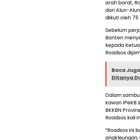
arah barat, R
dari Alun-Alu
diikuti oleh 7
Sebelum perja
Banten menye
kepada Ketua 
Roadsos dipim
Baca Juga 
Ditanya D
Dalam sambuta
kawan IPeKB s
BKKBN Provin
Roadsos kali in
“Roadsos ini 
angkleungan, 