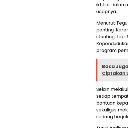
ikhtiar dala
ucapnya.
Menurut Tegu
penting. Kar
stunting, ta
Kependudukan
program pemb
Baca Juga 
Ciptakan
Selain melak
setiap tempat
bantuan kepad
sekaligus me
sedang berjal