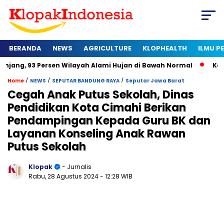
BERANDA
NEWS
AGRICULTURE
KLOPHEALTH
ILMU 
ersen Wilayah Alami Hujan di Bawah Normal
Kapan Sertifikat
/
/
/
Home
NEWS
SEPUTAR BANDUNG RAYA
Seputar Jawa Barat
Cegah Anak Putus Sekolah, Dinas
Pendidikan Kota Cimahi Berikan
Pendampingan Kepada Guru BK dan
Layanan Konseling Anak Rawan
Putus Sekolah
Klopak
- Jurnalis
Rabu, 28 Agustus 2024
- 12:28 WIB