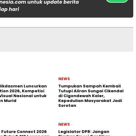
nesia.com untuk update berita
iap hari
NEWS
ikdasmen Luncurkan
Tumpukan Sampah Kembali
tion 2026, Kompetisi
Tutupi Aliran Sungai Cikendal
Visual Nasional untuk
di Cigondewah Kaler,
n Murid
Kepedulian Masyarakat Jadi
Sorotan
NEWS
r Future Connect 2026
Legislator DPR: Jangan