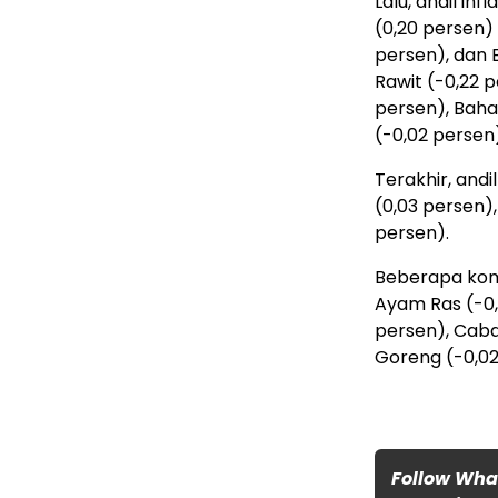
Lalu, andil in
(0,20 persen) 
persen), dan 
Rawit (-0,22 
persen), Baha
(-0,02 persen
Terakhir, and
(0,03 persen)
persen).
Beberapa komo
Ayam Ras (-0,
persen), Caba
Goreng (-0,02
Follow Wh