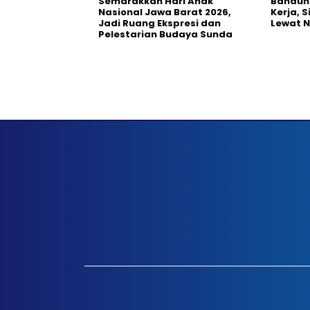
Semarakkan Hari Anak
Bandun
Nasional Jawa Barat 2026,
Kerja, 
Jadi Ruang Ekspresi dan
Lewat 
Pelestarian Budaya Sunda