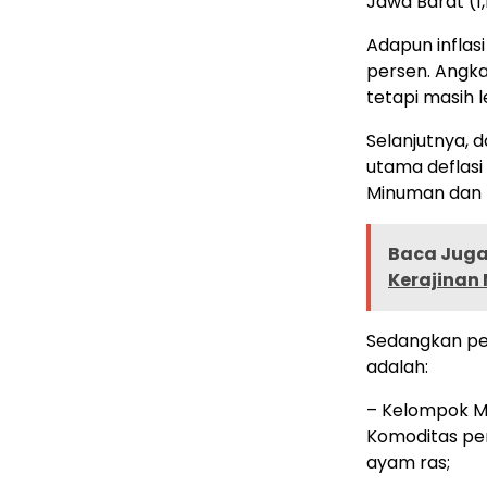
Jawa Barat (1,
Adapun inflas
persen. Angka 
tetapi masih l
Selanjutnya,
utama deflas
Minuman dan 
Baca Juga 
Kerajinan
Sedangkan pe
adalah:
– Kelompok M
Komoditas pen
ayam ras;