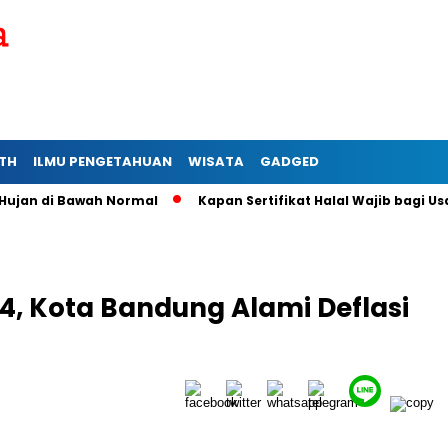
TH
ILMU PENGETAHUAN
WISATA
GADGED
n di Bawah Normal
Kapan Sertifikat Halal Wajib bagi Usaha M
024, Kota Bandung Alami Deflasi