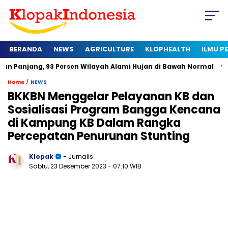
BERANDA
NEWS
AGRICULTURE
KLOPHEALTH
ILMU 
 93 Persen Wilayah Alami Hujan di Bawah Normal
Kapan Sert
/
Home
NEWS
BKKBN Menggelar Pelayanan KB dan
Sosialisasi Program Bangga Kencana
di Kampung KB Dalam Rangka
Percepatan Penurunan Stunting
Klopak
- Jurnalis
Sabtu, 23 Desember 2023
- 07:10 WIB