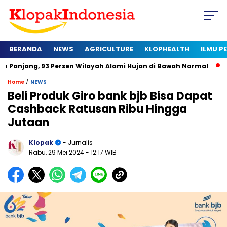
BERANDA
NEWS
AGRICULTURE
KLOPHEALTH
ILMU 
93 Persen Wilayah Alami Hujan di Bawah Normal
Kapan Serti
/
Home
NEWS
Beli Produk Giro bank bjb Bisa Dapat
Cashback Ratusan Ribu Hingga
Jutaan
Klopak
- Jurnalis
Rabu, 29 Mei 2024
- 12:17 WIB