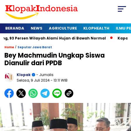
BERANDA
NEWS
AGRICULTURE
KLOPHEALTH
ILMU 
rsen Wilayah Alami Hujan di Bawah Normal
Kapan Sertifikat
/
Home
Seputar Jawa Barat
Bey Machmudin Ungkap Siswa
Dianulir dari PPDB
Klopak
- Jurnalis
Selasa, 9 Juli 2024
- 13:11 WIB