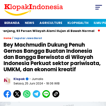
BERANDA
NEWS
AGRICULTURE
KLOPHEALTH
ILMU 
3 Persen Wilayah Alami Hujan di Bawah Normal
Kapan Sertif
/
Home
Seputar Jawa Barat
Bey Machmudin Dukung Penuh
Gernas Bangga Buatan Indonesia
dan Bangga Berwisata di Wilayah
Indonesia Perkuat sektor pariwisata,
UMKM, dan ekonomi kreatif
Klopak
- Jurnalis
Selasa, 25 Juni 2024
- 18:06 WIB