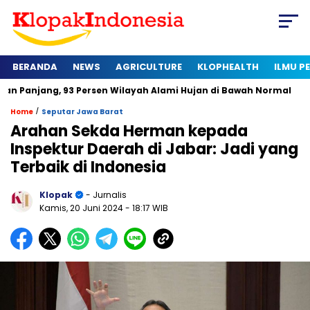
BERANDA
NEWS
AGRICULTURE
KLOPHEALTH
ILMU 
g, 93 Persen Wilayah Alami Hujan di Bawah Normal
Kapan Ser
/
Home
Seputar Jawa Barat
Arahan Sekda Herman kepada
Inspektur Daerah di Jabar: Jadi yang
Terbaik di Indonesia
Klopak
- Jurnalis
Kamis, 20 Juni 2024
- 18:17 WIB