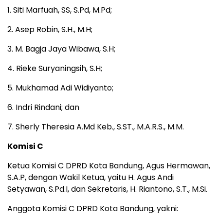
1. Siti Marfuah, SS, S.Pd, M.Pd;
2. Asep Robin, S.H., M.H;
3. M. Bagja Jaya Wibawa, S.H;
4. Rieke Suryaningsih, S.H;
5. Mukhamad Adi Widiyanto;
6. Indri Rindani; dan
7. Sherly Theresia A.Md Keb., S.ST., M.A.R.S., M.M.
Komisi C
Ketua Komisi C DPRD Kota Bandung, Agus Hermawan,
S.A.P, dengan Wakil Ketua, yaitu H. Agus Andi
Setyawan, S.Pd.I, dan Sekretaris, H. Riantono, S.T., M.Si.
Anggota Komisi C DPRD Kota Bandung, yakni: