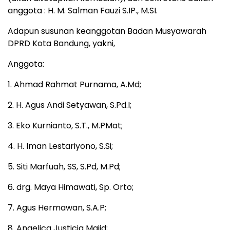
anggota : H. M. Salman Fauzi S.IP., M.SI.
Adapun susunan keanggotan Badan Musyawarah
DPRD Kota Bandung, yakni,
Anggota:
1. Ahmad Rahmat Purnama, A.Md;
2. H. Agus Andi Setyawan, S.Pd.I;
3. Eko Kurnianto, S.T., M.PMat;
4. H. Iman Lestariyono, S.Si;
5. Siti Marfuah, SS, S.Pd, M.Pd;
6. drg. Maya Himawati, Sp. Orto;
7. Agus Hermawan, S.A.P;
8. Angelica Justicia Majid;