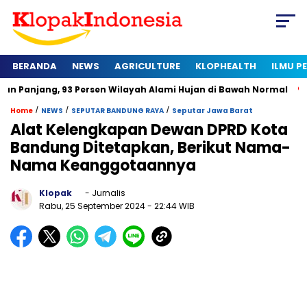
BERANDA
NEWS
AGRICULTURE
KLOPHEALTH
ILMU 
, 93 Persen Wilayah Alami Hujan di Bawah Normal
Kapan Ser
/
/
/
Home
NEWS
SEPUTAR BANDUNG RAYA
Seputar Jawa Barat
Alat Kelengkapan Dewan DPRD Kota
Bandung Ditetapkan, Berikut Nama-
Nama Keanggotaannya
Klopak
- Jurnalis
Rabu, 25 September 2024
- 22:44 WIB