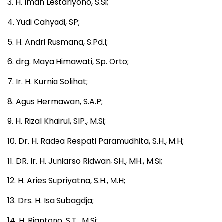
3. H. Iman Lestariyono, S.Si;
4. Yudi Cahyadi, SP;
5. H. Andri Rusmana, S.Pd.I;
6. drg. Maya Himawati, Sp. Orto;
7. Ir. H. Kurnia Solihat;
8. Agus Hermawan, S.A.P;
9. H. Rizal Khairul, SIP., M.Si;
10. Dr. H. Radea Respati Paramudhita, S.H., M.H;
11. DR. Ir. H. Juniarso Ridwan, SH., MH., M.Si;
12. H. Aries Supriyatna, S.H., M.H;
13. Drs. H. Isa Subagdja;
14. H. Riantono, S.T., M.Si;