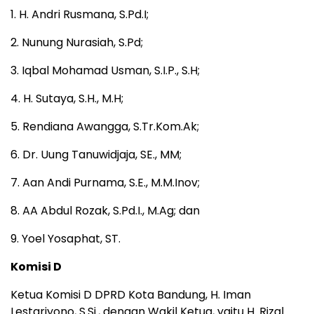
1. H. Andri Rusmana, S.Pd.I;
2. Nunung Nurasiah, S.Pd;
3. Iqbal Mohamad Usman, S.I.P., S.H;
4. H. Sutaya, S.H., M.H;
5. Rendiana Awangga, S.Tr.Kom.Ak;
6. Dr. Uung Tanuwidjaja, SE., MM;
7. Aan Andi Purnama, S.E., M.M.Inov;
8. AA Abdul Rozak, S.Pd.I., M.Ag; dan
9. Yoel Yosaphat, ST.
Komisi D
Ketua Komisi D DPRD Kota Bandung, H. Iman
Lestariyono, S.Si., dengan Wakil Ketua, yaitu H. Rizal