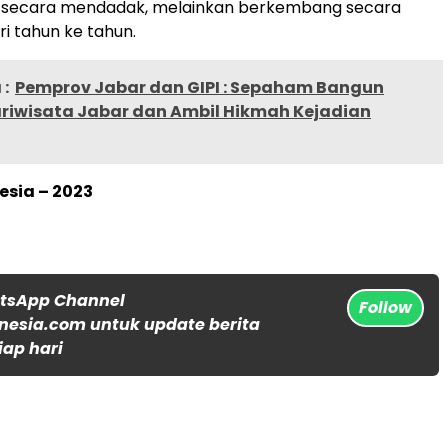
di secara mendadak, melainkan berkembang secara
i tahun ke tahun.
:
Pemprov Jabar dan GIPI : Sepaham Bangun
ariwisata Jabar dan Ambil Hikmah Kejadian
esia – 2023
atsApp Channel
Follow
nesia.com untuk update berita
iap hari