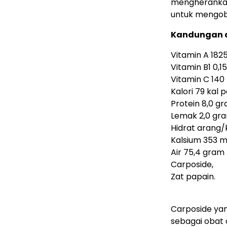
mengherankan
untuk mengob
Kandungan d
Vitamin A 1825
Vitamin B1 0,1
Vitamin C 140
Kalori 79 kal 
Protein 8,0 g
Lemak 2,0 gra
Hidrat arang/
Kalsium 353 m
Air 75,4 gram
Carposide,
Zat papain.
Carposide ya
sebagai obat