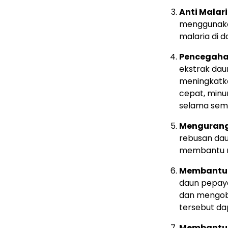
Anti Malar
menggunakan
malaria di 
Pencegaha
ekstrak da
meningkatka
cepat, minu
selama sem
Mengurangi
rebusan da
membantu me
Membantu 
daun pepaya
dan mengoba
tersebut d
Membantu 