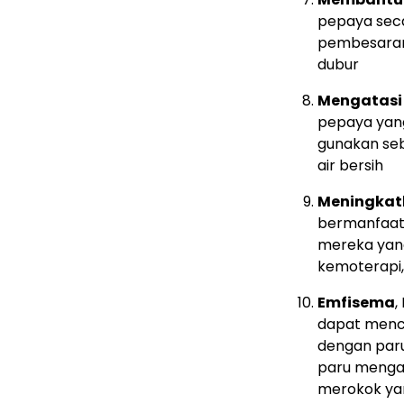
pepaya sec
pembesaran p
dubur
Mengatasi
pepaya yang
gunakan seb
air bersih
Meningkat
bermanfaat 
mereka yang
kemoterapi
Emfisema
,
dapat menc
dengan paru
paru menga
merokok yan