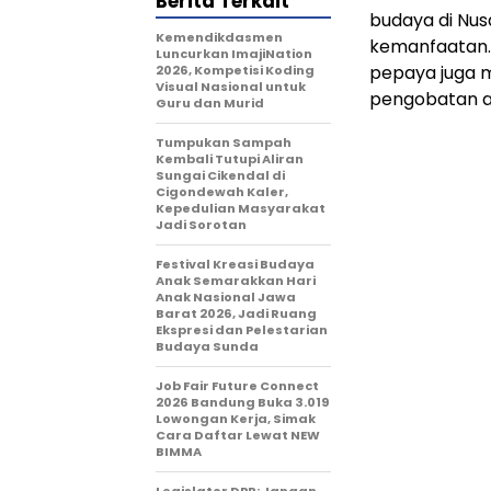
Berita Terkait
budaya di Nu
Kemendikdasmen
kemanfaatan. 
Luncurkan ImajiNation
pepaya juga m
2026, Kompetisi Koding
Visual Nasional untuk
pengobatan a
Guru dan Murid
Tumpukan Sampah
Kembali Tutupi Aliran
Sungai Cikendal di
Cigondewah Kaler,
Kepedulian Masyarakat
Jadi Sorotan
Festival Kreasi Budaya
Anak Semarakkan Hari
Anak Nasional Jawa
Barat 2026, Jadi Ruang
Ekspresi dan Pelestarian
Budaya Sunda
Job Fair Future Connect
2026 Bandung Buka 3.019
Lowongan Kerja, Simak
Cara Daftar Lewat NEW
BIMMA