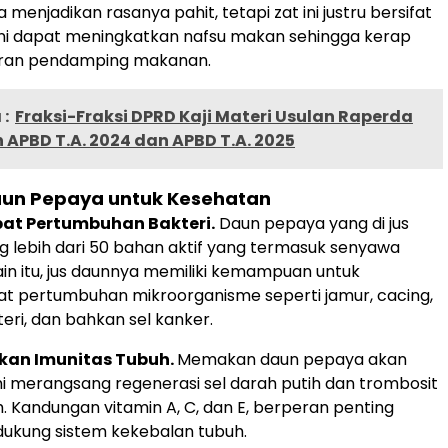
a menjadikan rasanya pahit, tetapi zat ini justru bersifat
kni dapat meningkatkan nafsu makan sehingga kerap
yuran pendamping makanan.
:
Fraksi-Fraksi DPRD Kaji Materi Usulan Raperda
APBD T.A. 2024 dan APBD T.A. 2025
un Pepaya untuk Kesehatan
t Pertumbuhan Bakteri.
Daun pepaya yang di jus
lebih dari 50 bahan aktif yang termasuk senyawa
ain itu, jus daunnya memiliki kemampuan untuk
 pertumbuhan mikroorganisme seperti jamur, cacing,
teri, dan bahkan sel kanker.
kan Imunitas Tubuh.
Memakan daun pepaya akan
i merangsang regenerasi sel darah putih dan trombosit
. Kandungan vitamin A, C, dan E, berperan penting
ukung sistem kekebalan tubuh.