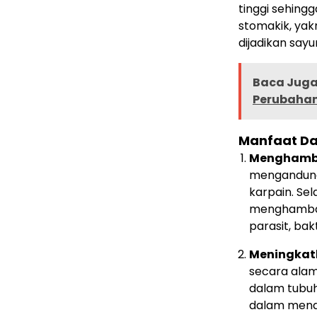
tinggi sehingg
stomakik, ya
dijadikan sa
Baca Juga 
Perubahan 
Manfaat Da
Menghamba
mengandung 
karpain. Sel
menghambat
parasit, bak
Meningkat
secara alam
dalam tubuh
dalam mend