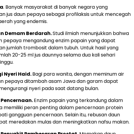
ia
. Banyak masyarakat di banyak negara yang
 jus daun pepaya sebagai profilaksis untuk mencegah
daerah yang endemis.
n Demam Berdarah.
Studi ilmiah menunjukkan bahwa
un pepaya mengandung enzim papain yang dapat
n jumlah trombosit dalam tubuh. Untuk hasil yang
mlah 20-25 ml jus daunnya selama dua kali sehari
inggu.
 Nyeri Haid.
Bagi para wanita, dengan meminum air
un pepaya ditambah asam Jawa dan garam dapat
ngurangi nyeri pada saat datang bulan.
Pencernaan.
Enzim papain yang terkandung dalam
 memiliki peran penting dalam pencernaan protein
ti gangguan pencernaan. Selain itu, rebusan daun
apat meredakan mulas dan meningkatkan nafsu makan.
Penyakit Pembesaran Prostat
. Memakan daun