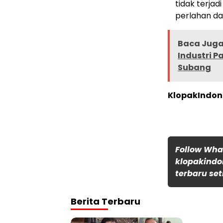
tidak terja
perlahan dar
Baca Juga 
Industri P
Subang
KlopakIndon
Follow Wh
klopakindo
terbaru set
Berita Terbaru