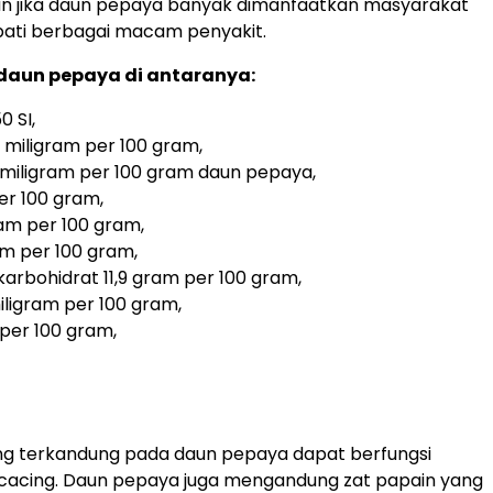
 jika daun pepaya banyak dimanfaatkan masyarakat
ati berbagai macam penyakit.
aun pepaya di antaranya:
0 SI,
5 miligram per 100 gram,
 miligram per 100 gram daun pepaya,
per 100 gram,
ram per 100 gram,
m per 100 gram,
karbohidrat 11,9 gram per 100 gram,
iligram per 100 gram,
 per 100 gram,
ng terkandung pada daun pepaya dapat berfungsi
 cacing. Daun pepaya juga mengandung zat papain yang