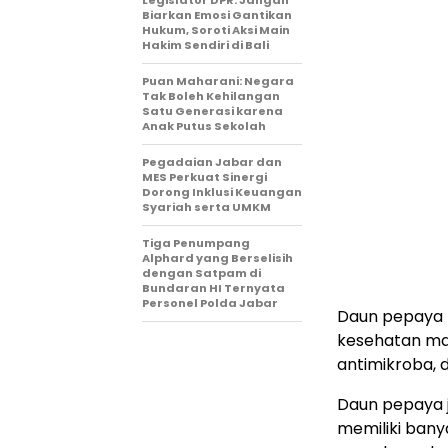
Legislator DPR: Jangan
Biarkan Emosi Gantikan
Hukum, Soroti Aksi Main
Hakim Sendiri di Bali
Puan Maharani: Negara
Tak Boleh Kehilangan
Satu Generasi karena
Anak Putus Sekolah
Pegadaian Jabar dan
MES Perkuat Sinergi
Dorong Inklusi Keuangan
Syariah serta UMKM
Tiga Penumpang
Alphard yang Berselisih
dengan Satpam di
Bundaran HI Ternyata
Personel Polda Jabar
Daun pepaya m
kesehatan manu
antimikroba, 
Daun pepaya j
memiliki bany