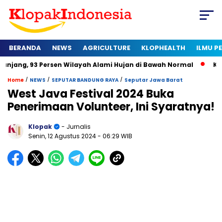
BERANDA
NEWS
AGRICULTURE
KLOPHEALTH
ILMU 
3 Persen Wilayah Alami Hujan di Bawah Normal
Kapan Sertif
/
/
/
Home
NEWS
SEPUTAR BANDUNG RAYA
Seputar Jawa Barat
West Java Festival 2024 Buka
Penerimaan Volunteer, Ini Syaratnya!
Klopak
- Jurnalis
Senin, 12 Agustus 2024
- 06:29 WIB