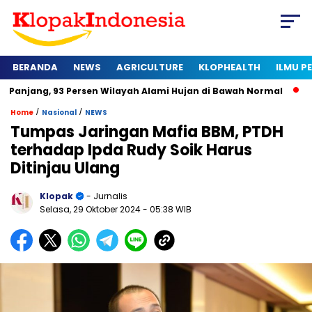
BERANDA
NEWS
AGRICULTURE
KLOPHEALTH
ILMU 
 Persen Wilayah Alami Hujan di Bawah Normal
Kapan Sertifi
/
/
Home
Nasional
NEWS
Tumpas Jaringan Mafia BBM, PTDH
terhadap Ipda Rudy Soik Harus
Ditinjau Ulang
Klopak
- Jurnalis
Selasa, 29 Oktober 2024
- 05:38 WIB