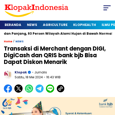
BERANDA
NEWS
AGRICULTURE
KLOPHEALTH
ILMU 
ng, 93 Persen Wilayah Alami Hujan di Bawah Normal
Kapan S
/
Home
NEWS
Transaksi di Merchant dengan DIGI,
DigiCash dan QRIS bank bjb Bisa
Dapat Diskon Menarik
Klopak
- Jurnalis
Sabtu, 18 Mei 2024
- 16:43 WIB