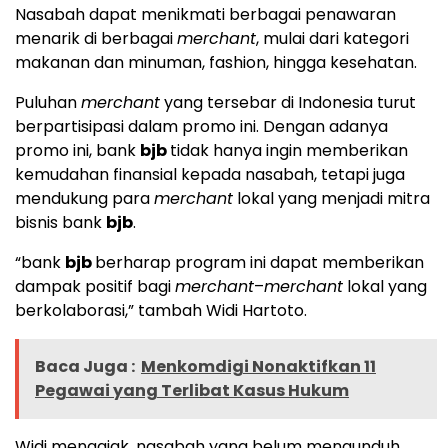
Nasabah dapat menikmati berbagai penawaran
menarik di berbagai
merchant
, mulai dari kategori
makanan dan minuman, fashion, hingga kesehatan.
Puluhan
merchant
yang tersebar di Indonesia turut
berpartisipasi dalam promo ini. Dengan adanya
promo ini, bank
bjb
tidak hanya ingin memberikan
kemudahan finansial kepada nasabah, tetapi juga
mendukung para
merchant
lokal yang menjadi mitra
bisnis bank
bjb
.
“bank
bjb
berharap program ini dapat memberikan
dampak positif bagi
merchant
–
merchant
lokal yang
berkolaborasi,” tambah Widi Hartoto.
Baca Juga :
Menkomdigi Nonaktifkan 11
Pegawai yang Terlibat Kasus Hukum
Widi mengajak, nasabah yang belum mengunduh