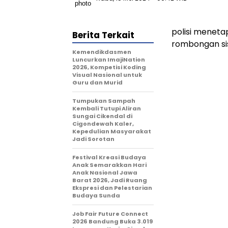
polisi meneta
Berita Terkait
rombongan si
Kemendikdasmen
Luncurkan ImajiNation
2026, Kompetisi Koding
Visual Nasional untuk
Guru dan Murid
Tumpukan Sampah
Kembali Tutupi Aliran
Sungai Cikendal di
Cigondewah Kaler,
Kepedulian Masyarakat
Jadi Sorotan
Festival Kreasi Budaya
Anak Semarakkan Hari
Anak Nasional Jawa
Barat 2026, Jadi Ruang
Ekspresi dan Pelestarian
Budaya Sunda
Job Fair Future Connect
2026 Bandung Buka 3.019