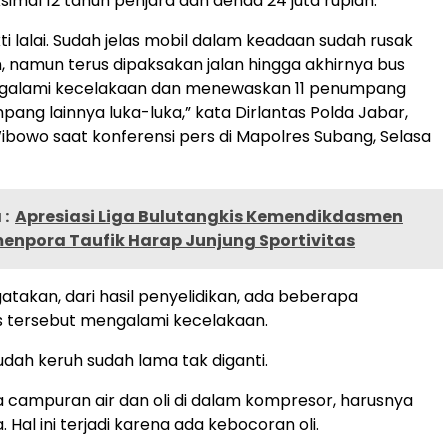
mal 12 tahun penjara dan denda 24 juta rupiah.
ti lalai. Sudah jelas mobil dalam keadaan sudah rusak
an, namun terus dipaksakan jalan hingga akhirnya bus
galami kecelakaan dan menewaskan 11 penumpang
ang lainnya luka-luka,” kata Dirlantas Polda Jabar,
bowo saat konferensi pers di Mapolres Subang, Selasa
:
Apresiasi Liga Bulutangkis Kemendikdasmen
enpora Taufik Harap Junjung Sportivitas
akan, dari hasil penyelidikan, ada beberapa
 tersebut mengalami kecelakaan.
udah keruh sudah lama tak diganti.
 campuran air dan oli di dalam kompresor, harusnya
. Hal ini terjadi karena ada kebocoran oli.