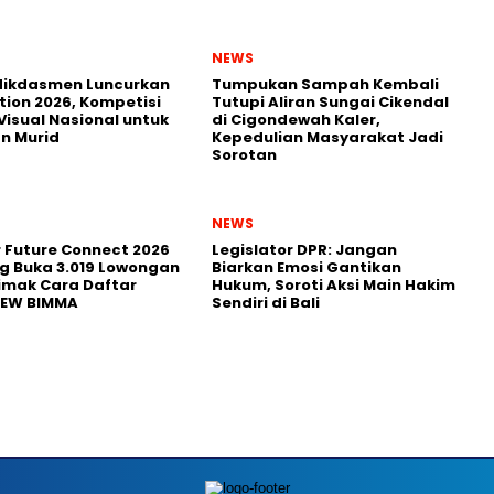
NEWS
ikdasmen Luncurkan
Tumpukan Sampah Kembali
tion 2026, Kompetisi
Tutupi Aliran Sungai Cikendal
Visual Nasional untuk
di Cigondewah Kaler,
n Murid
Kepedulian Masyarakat Jadi
Sorotan
NEWS
r Future Connect 2026
Legislator DPR: Jangan
g Buka 3.019 Lowongan
Biarkan Emosi Gantikan
Simak Cara Daftar
Hukum, Soroti Aksi Main Hakim
NEW BIMMA
Sendiri di Bali