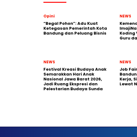
Opini
NEWS
“Begal Pohon”: Adu Kuat
Kemend
Ketegasan Pemerintah Kota
ImajiNa
Bandung dan Peluang Bisnis
Koding 
Guru da
NEWS
NEWS
Festival Kreasi Budaya Anak
Job Fai
Semarakkan Hari Anak
Bandun
Nasional Jawa Barat 2026,
Kerja, 
Jadi Ruang Ekspresi dan
Lewat 
Pelestarian Budaya Sunda