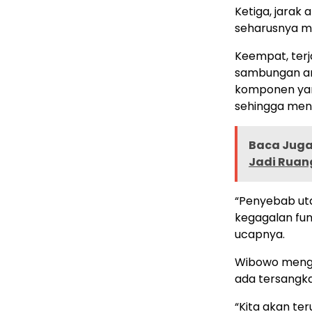
Ketiga, jarak
seharusnya m
Keempat, terj
sambungan an
komponen yang
sehingga men
Baca Juga 
Jadi Ruan
“Penyebab ut
kegagalan fun
ucapnya.
Wibowo menga
ada tersangka
“Kita akan te