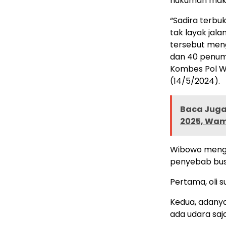
hukuman maksi
“Sadira terbuk
tak layak jal
tersebut men
dan 40 penump
Kombes Pol Wi
(14/5/2024).
Baca Juga 
2025, Wam
Wibowo mengat
penyebab bus
Pertama, oli s
Kedua, adanya
ada udara saja