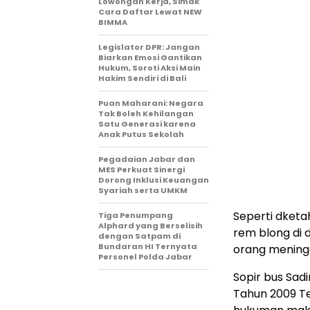
Lowongan Kerja, Simak
Cara Daftar Lewat NEW
BIMMA
Legislator DPR: Jangan
Biarkan Emosi Gantikan
Hukum, Soroti Aksi Main
Hakim Sendiri di Bali
Puan Maharani: Negara
Tak Boleh Kehilangan
Satu Generasi karena
Anak Putus Sekolah
Pegadaian Jabar dan
MES Perkuat Sinergi
Dorong Inklusi Keuangan
Syariah serta UMKM
Seperti dketa
Tiga Penumpang
Alphard yang Berselisih
rem blong di
dengan Satpam di
Bundaran HI Ternyata
orang meningg
Personel Polda Jabar
Sopir bus Sad
Tahun 2009 T