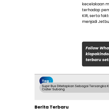
kecelakaan m
terhadap pemi
KIR, serta fak
menjadi Jetbu
Follow Wh
klopakindo
terbaru set
Tag :
Supir Bus Ditetapkan Sebagai Tersangka
Ciater Subang
Berita Terbaru