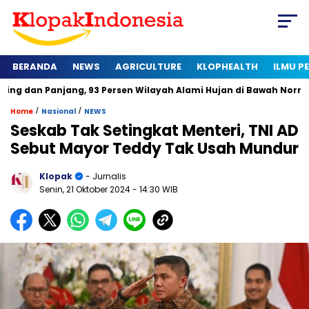
BERANDA
NEWS
AGRICULTURE
KLOPHEALTH
ILMU 
anjang, 93 Persen Wilayah Alami Hujan di Bawah Normal
Ka
/
/
Home
Nasional
NEWS
Seskab Tak Setingkat Menteri, TNI AD
Sebut Mayor Teddy Tak Usah Mundur
Klopak
- Jurnalis
Senin, 21 Oktober 2024
- 14:30 WIB