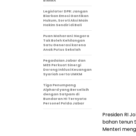
BIMMA
Legislator DPR: Jangan
Biarkan Emosi Gantikan
Hukum, Soroti Aksi Main
Hakim Sendiri di Bali
Puan Maharani: Negara
Tak Boleh Kehilangan
Satu Generasi karena
Anak Putus Sekolah
Pegadaian Jabar dan
MES Perkuat Sinergi
Dorong Inklusi Keuangan
Syariah serta UMKM
Tiga Penumpang
Alphard yang Berselisih
dengan Satpam di
Bundaran HI Ternyata
Personel Polda Jabar
Presiden RI 
bahan tenun S
Menteri meng