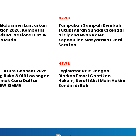
NEWS
ikdasmen Luncurkan
Tumpukan Sampah Kembali
tion 2026, Kompetisi
Tutupi Aliran Sungai Cikendal
Visual Nasional untuk
di Cigondewah Kaler,
n Murid
Kepedulian Masyarakat Jadi
Sorotan
NEWS
r Future Connect 2026
Legislator DPR: Jangan
g Buka 3.019 Lowongan
Biarkan Emosi Gantikan
Simak Cara Daftar
Hukum, Soroti Aksi Main Hakim
NEW BIMMA
Sendiri di Bali