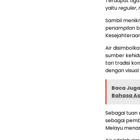
Terdapat tiga
yaitu
reguler
,
Sambil menik
penampilan b
Kesejahteraa
Air disimbolk
sumber kehidu
tari tradisi 
dengan visual 
Baca Juga 
Bahasa As
Sebagai tuan 
sebagai pemb
Melayu menam