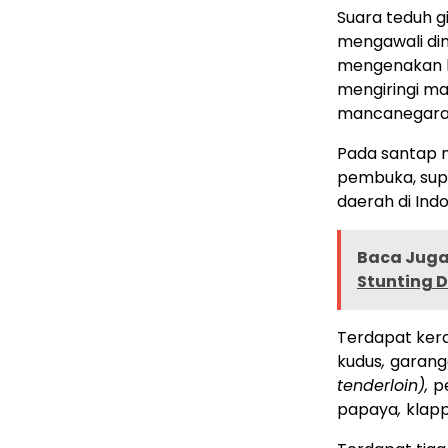
Suara teduh g
mengawali di
mengenakan b
mengiringi m
mancanegara
Pada santap ma
pembuka, sup
daerah di Indo
Baca Juga 
Stunting 
Terdapat ker
kudus
,
garang
tenderloin),
p
papaya
,
klap