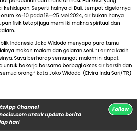
mbol perubahan dan transformasi. Hal kecil yang
 kehidupan. Seperti halnya di Bali, tempat digelarnya
orum ke-10 pada 18—25 Mei 2024, air bukan hanya
an fisik tetapi juga memiliki makna spiritual dan
 dalam.
ublik Indonesia Joko Widodo menyapa para tamu
ainya makan malam dan gelaran seni. “Terima kasih
asinya. Saya berharap semangat malam ini dapat
untuk bekerja bersama berbagi akses air bersih dan
 semua orang,” kata Joko Widodo. (Elvira Inda Sari/TR)
atsApp Channel
Follow
nesia.com untuk update berita
iap hari