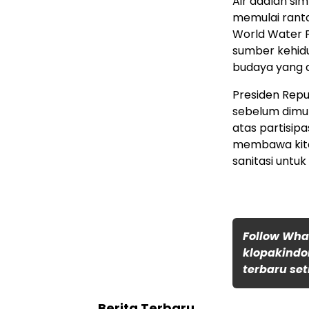
Air adalah si
memulai rantai
World Water F
sumber kehidup
budaya yang
Presiden Rep
sebelum dimul
atas partisip
membawa kita 
sanitasi untuk
Follow Wh
klopakindo
terbaru set
Berita Terbaru