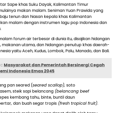
itar Sape khas Suku Dayak, Kalimantan Timur
mulainya makan malam. Seniman Yuan Prawida yang
aju tenun dan hiasan kepala khas Kalimantan
akan malam dengan instrumen lagu pop Indonesia dan
.
lam forum air terbesar di dunia itu, disajikan hidangan
, makanan utama, dan hidangan penutup khas daerah-
nesia yaitu Aceh, Kudus, Lombok, Palu, Manado, dan Bali.
:
Masyarakat dan Pemerintah Bersinergi Cegah
Demi Indonesia Emas 2045
ang pan seared (
seared scallop),
soto
asem, steik sapi belancang
(belancang beef
epes kembang tahu, binte, buntil daun
pertar
,
dan buah segar tropis
(fresh tropical fruit)
.