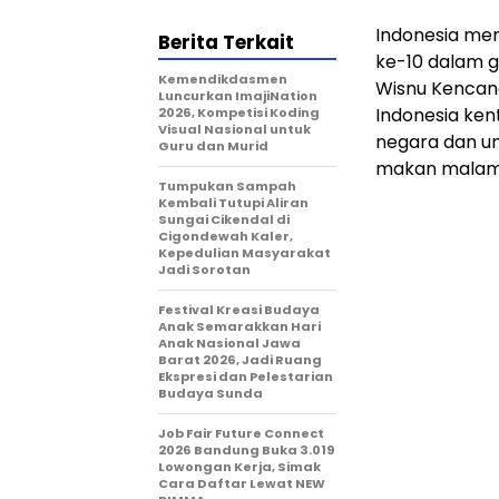
Indonesia me
Berita Terkait
ke-10 dalam 
Kemendikdasmen
Wisnu Kencana
Luncurkan ImajiNation
Indonesia ken
2026, Kompetisi Koding
Visual Nasional untuk
negara dan un
Guru dan Murid
makan malam
Tumpukan Sampah
Kembali Tutupi Aliran
Sungai Cikendal di
Cigondewah Kaler,
Kepedulian Masyarakat
Jadi Sorotan
Festival Kreasi Budaya
Anak Semarakkan Hari
Anak Nasional Jawa
Barat 2026, Jadi Ruang
Ekspresi dan Pelestarian
Budaya Sunda
Job Fair Future Connect
2026 Bandung Buka 3.019
Lowongan Kerja, Simak
Cara Daftar Lewat NEW