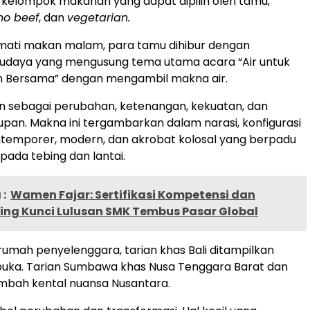
 kelompok makanan yang dapat dipilih oleh tamu,
no beef
, dan
vegetarian.
mati makan malam, para tamu dihibur dengan
udaya yang mengusung tema utama acara “Air untuk
n Bersama” dengan mengambil makna air.
an sebagai perubahan, ketenangan, kekuatan, dan
pan. Makna ini tergambarkan dalam narasi, konfigurasi
kontemporer, modern, dan akrobat kolosal yang berpadu
pada tebing dan lantai.
:
Wamen Fajar: Sertifikasi Kompetensi dan
ing Kunci Lulusan SMK Tembus Pasar Global
rumah penyelenggara, tarian khas Bali ditampilkan
uka. Tarian Sumbawa khas Nusa Tenggara Barat dan
bah kental nuansa Nusantara.