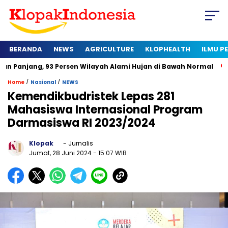
BERANDA
NEWS
AGRICULTURE
KLOPHEALTH
ILMU 
 93 Persen Wilayah Alami Hujan di Bawah Normal
Kapan Sert
/
/
Home
Nasional
NEWS
Kemendikbudristek Lepas 281
Mahasiswa Internasional Program
Darmasiswa RI 2023/2024
Klopak
- Jurnalis
Jumat, 28 Juni 2024
- 15:07 WIB