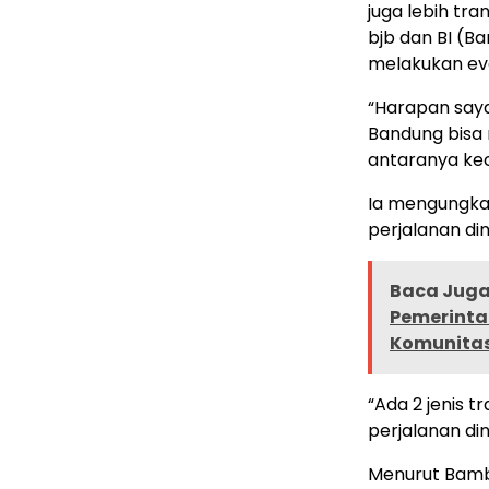
juga lebih tr
bjb dan BI (B
melakukan eva
“Harapan say
Bandung bisa 
antaranya ke
Ia mengungkapk
perjalanan din
Baca Juga 
Pemerinta
Komunita
“Ada 2 jenis t
perjalanan di
Menurut Bamb