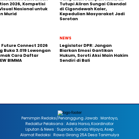
tion 2026, Kompetisi
Tutupi Aliran Sungai Cikendal
Visual Nasional untuk
di Cigondewah Kaler,
n Murid
Kepedulian Masyarakat Jadi
Sorotan
NEWS
r Future Connect 2026
Legislator DPR: Jangan
g Buka 3.019 Lowongan
Biarkan Emosi Gantikan
Simak Cara Daftar
Hukum, Soroti Aksi Main Hakim
NEW BIMMA
Sendiri di Bali
Pemimpin Redaksi/Penanggung Jawab : Mantoyo,
Redaktur Pelaksana : Adela Harsa, Koordinator
Liputan & News : Supriadi, Ganda Wijaya, Asep
Alamat Redaksi : Rawa Girang 25A Desa Tanimulya