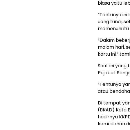
biasa yaitu le
“Tentunya ini
uang tunai, s
memenuhi itu 
“Dalam beker
malam hari, se
kartu ini,” ta
Saat ini yang
Pejabat Peng
“Tentunya yan
atau bendahara
Di tempat ya
(BKAD) Kota 
hadirnya KKPD
kemudahan da