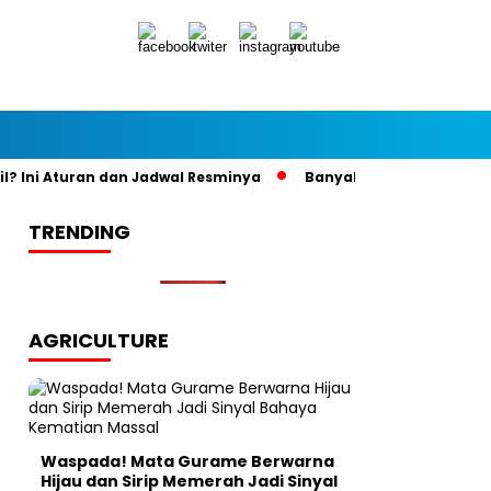
i Aturan dan Jadwal Resminya
Banyak yang Keliru, Ini Kepa
TRENDING
AGRICULTURE
Waspada! Mata Gurame Berwarna
Hijau dan Sirip Memerah Jadi Sinyal