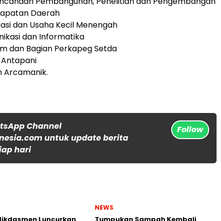
encanaan Pembangunan, Penelitian dan Pengembangan
dapatan Daerah
rasi dan Usaha Kecil Menengah
nikasi dan Informatika
um dan Bagian Perkapeg Setda
 Antapani
n Arcamanik.
atsApp Channel
Follow
nesia.com untuk update berita
iap hari
NEWS
ikdasmen Luncurkan
Tumpukan Sampah Kembali