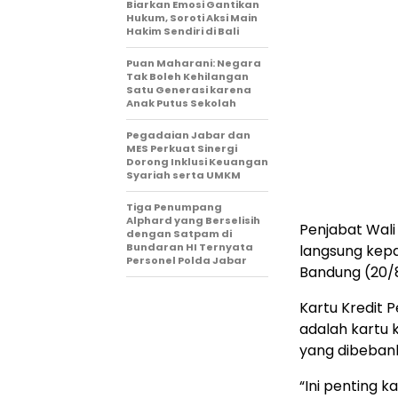
Biarkan Emosi Gantikan
Hukum, Soroti Aksi Main
Hakim Sendiri di Bali
Puan Maharani: Negara
Tak Boleh Kehilangan
Satu Generasi karena
Anak Putus Sekolah
Pegadaian Jabar dan
MES Perkuat Sinergi
Dorong Inklusi Keuangan
Syariah serta UMKM
Tiga Penumpang
Alphard yang Berselisih
Penjabat Wal
dengan Satpam di
Bundaran HI Ternyata
langsung kep
Personel Polda Jabar
Bandung (20/
Kartu Kredit 
adalah kartu 
yang dibeban
“Ini penting k