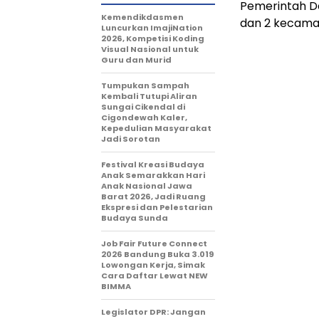
Pemerintah D
Kemendikdasmen
dan 2 kecama
Luncurkan ImajiNation
2026, Kompetisi Koding
Visual Nasional untuk
Guru dan Murid
Tumpukan Sampah
Kembali Tutupi Aliran
Sungai Cikendal di
Cigondewah Kaler,
Kepedulian Masyarakat
Jadi Sorotan
Festival Kreasi Budaya
Anak Semarakkan Hari
Anak Nasional Jawa
Barat 2026, Jadi Ruang
Ekspresi dan Pelestarian
Budaya Sunda
Job Fair Future Connect
2026 Bandung Buka 3.019
Lowongan Kerja, Simak
Cara Daftar Lewat NEW
BIMMA
Legislator DPR: Jangan