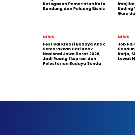
Ketegasan Pemerintah Kota
ImajiNa
Bandung dan Peluang Bisnis
Koding 
Guru da
NEWS
NEWS
Festival Kreasi Budaya Anak
Job Fai
Semarakkan Hari Anak
Bandun
Nasional Jawa Barat 2026,
Kerja, 
Jadi Ruang Ekspresi dan
Lewat 
Pelestarian Budaya Sunda