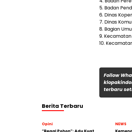
4. Badan Per
5. Badan Pen
6. Dinas Kope
7. Dinas Komu
8. Bagian Um
9. Kecamatan
10. Kecamata
Follow Wh
klopakindo
terbaru set
Berita Terbaru
Opini
NEWS
“Begal Pohon”: Adu Kuat
Kemend