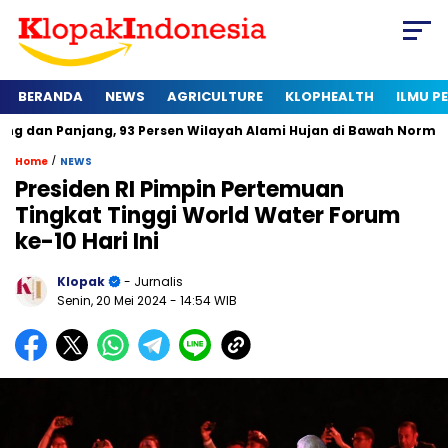
BERANDA
NEWS
AGRICULTURE
KLOPHEALTH
ILMU 
ang, 93 Persen Wilayah Alami Hujan di Bawah Normal
Kapan 
/
Home
NEWS
Presiden RI Pimpin Pertemuan
Tingkat Tinggi World Water Forum
ke-10 Hari Ini
Klopak
- Jurnalis
Senin, 20 Mei 2024
- 14:54 WIB