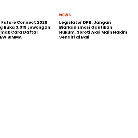
NEWS
r Future Connect 2026
Legislator DPR: Jangan
g Buka 3.019 Lowongan
Biarkan Emosi Gantikan
Simak Cara Daftar
Hukum, Soroti Aksi Main Hakim
NEW BIMMA
Sendiri di Bali