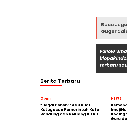
Baca Juga 
Gugur dal
Follow Wh
klopakindo
terbaru set
Berita Terbaru
Opini
NEWS
“Begal Pohon”: Adu Kuat
Kemend
Ketegasan Pemerintah Kota
ImajiNa
Bandung dan Peluang Bisnis
Koding 
Guru da