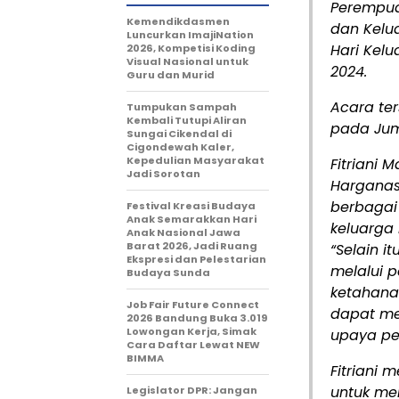
Perempua
Kemendikdasmen
dan Kelu
Luncurkan ImajiNation
Hari Kelu
2026, Kompetisi Koding
Visual Nasional untuk
2024.
Guru dan Murid
Acara te
Tumpukan Sampah
Kembali Tutupi Aliran
pada Jum
Sungai Cikendal di
Cigondewah Kaler,
Kepedulian Masyarakat
Fitriani
Jadi Sorotan
Harganas 
berbagai
Festival Kreasi Budaya
Anak Semarakkan Hari
keluarga
Anak Nasional Jawa
Barat 2026, Jadi Ruang
“Selain i
Ekspresi dan Pelestarian
melalui p
Budaya Sunda
ketahana
Job Fair Future Connect
dapat me
2026 Bandung Buka 3.019
Lowongan Kerja, Simak
upaya pen
Cara Daftar Lewat NEW
BIMMA
Fitriani
untuk me
Legislator DPR: Jangan