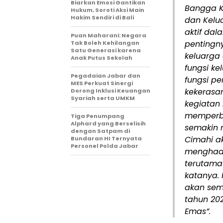
Biarkan Emosi Gantikan
Bangga K
Hukum, Soroti Aksi Main
Hakim Sendiri di Bali
dan Kelu
aktif dal
Puan Maharani: Negara
pentingn
Tak Boleh Kehilangan
Satu Generasi karena
keluarga 
Anak Putus Sekolah
fungsi ke
Pegadaian Jabar dan
fungsi p
MES Perkuat Sinergi
kekerasan
Dorong Inklusi Keuangan
Syariah serta UMKM
kegiatan
memperba
Tiga Penumpang
Alphard yang Berselisih
semakin 
dengan Satpam di
Cimahi a
Bundaran HI Ternyata
Personel Polda Jabar
menghada
terutama
katanya. 
akan sem
tahun 202
Emas”.