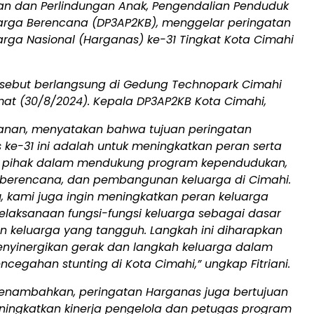
n dan Perlindungan Anak, Pengendalian Penduduk
arga Berencana (DP3AP2KB), menggelar peringatan
arga Nasional (Harganas) ke-31 Tingkat Kota Cimahi
rsebut berlangsung di Gedung Technopark Cimahi
at (30/8/2024). Kepala DP3AP2KB Kota Cimahi,
 Manan, menyatakan bahwa tujuan peringatan
ke-31 ini adalah untuk meningkatkan peran serta
 pihak dalam mendukung program kependudukan,
 berencana, dan pembangunan keluarga di Cimahi.
tu, kami juga ingin meningkatkan peran keluarga
elaksanaan fungsi-fungsi keluarga sebagai dasar
n keluarga yang tangguh. Langkah ini diharapkan
nyinergikan gerak dan langkah keluarga dalam
cegahan stunting di Kota Cimahi,” ungkap Fitriani.
 menambahkan, peringatan Harganas juga bertujuan
ningkatkan kinerja pengelola dan petugas program