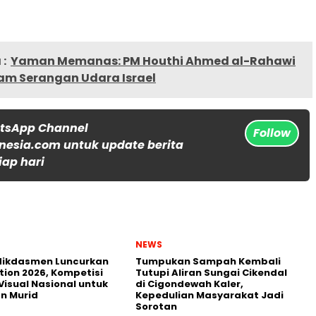
:
Yaman Memanas: PM Houthi Ahmed al-Rahawi
am Serangan Udara Israel
atsApp Channel
Follow
nesia.com untuk update berita
iap hari
NEWS
ikdasmen Luncurkan
Tumpukan Sampah Kembali
tion 2026, Kompetisi
Tutupi Aliran Sungai Cikendal
Visual Nasional untuk
di Cigondewah Kaler,
n Murid
Kepedulian Masyarakat Jadi
Sorotan