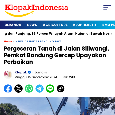
BERANDA
NEWS
AGRICULTURE
KLOPHEALTH
ILMU 
jang, 93 Persen Wilayah Alami Hujan di Bawah Normal
Kapan
/
/
Home
NEWS
SEPUTAR BANDUNG RAYA
Pergeseran Tanah di Jalan Siliwangi,
Pemkot Bandung Gercep Upayakan
Perbaikan
Klopak
- Jurnalis
Minggu, 15 September 2024
- 16:36 WIB