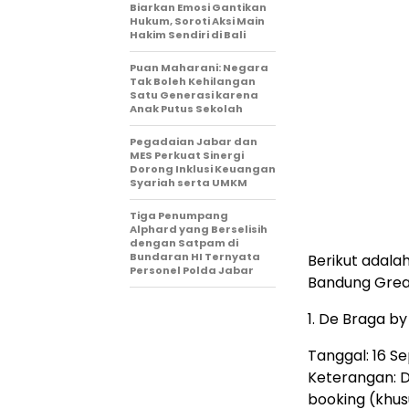
Biarkan Emosi Gantikan
Hukum, Soroti Aksi Main
Hakim Sendiri di Bali
Puan Maharani: Negara
Tak Boleh Kehilangan
Satu Generasi karena
Anak Putus Sekolah
Pegadaian Jabar dan
MES Perkuat Sinergi
Dorong Inklusi Keuangan
Syariah serta UMKM
Tiga Penumpang
Alphard yang Berselisih
dengan Satpam di
Bundaran HI Ternyata
Berikut adala
Personel Polda Jabar
Bandung Grea
1. De Braga b
Tanggal: 16 
Keterangan: D
booking (khus