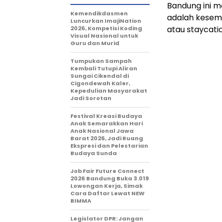
Bandung ini m
Kemendikdasmen
adalah kesem
Luncurkan ImajiNation
atau staycati
2026, Kompetisi Koding
Visual Nasional untuk
Guru dan Murid
Tumpukan Sampah
Kembali Tutupi Aliran
Sungai Cikendal di
Cigondewah Kaler,
Kepedulian Masyarakat
Jadi Sorotan
Festival Kreasi Budaya
Anak Semarakkan Hari
Anak Nasional Jawa
Barat 2026, Jadi Ruang
Ekspresi dan Pelestarian
Budaya Sunda
Job Fair Future Connect
2026 Bandung Buka 3.019
Lowongan Kerja, Simak
Cara Daftar Lewat NEW
BIMMA
Legislator DPR: Jangan