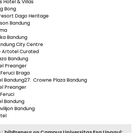
s Hotel & Villas
ng Bong
lresort Dago Heritage
ison Bandung
tima
tika Bandung
andung City Centre
e Artotel Curated
laza Bandung
el Preanger
 Feruci Braga
tel Bandung27. Crowne Plaza Bandung
el Preanger
 Feruci
tel Bandung
avilijon Bandung
tel
:
bjbPreneur on Campus Universitas Esa Unggul: