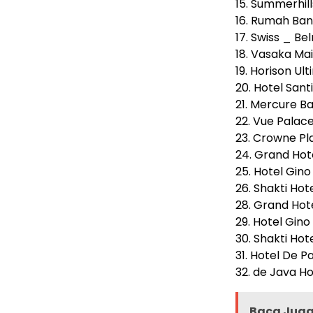
15. Summerhill
16. Rumah Ba
17. Swiss _ Be
18. Vasaka Ma
19. Horison Ul
20. Hotel San
21. Mercure B
22. Vue Palac
23. Crowne P
24. Grand Hot
25. Hotel Gino
26. Shakti Ho
28. Grand Hot
29. Hotel Gino
30. Shakti Ho
31. Hotel De P
32. de Java Ho
Baca Juga 