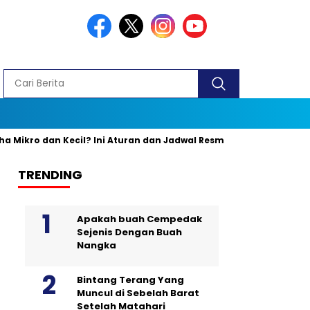
 dan Kecil? Ini Aturan dan Jadwal Resminya
Banyak yang Kel
TRENDING
Apakah buah Cempedak
Sejenis Dengan Buah
Nangka
Bintang Terang Yang
Muncul di Sebelah Barat
Setelah Matahari