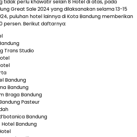
tidak perlu khawatir selain 8 Hotel di atas, pada
ng Great Sale 2024 yang dilaksanakan selama 13-15
4, puluhan hotel lainnya di Kota Bandung memberikan
0 persen. Berikut daftarnya:
el
 Bandung
g Trans Studio
otel
Hotel
rta
tel Bandung
tima Bandung
am Braga Bandung
n Bandung Pasteur
ndah
 d’botanica Bandung
es Hotel Bandung
Hotel