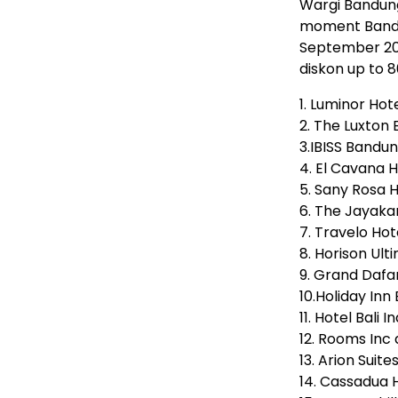
Wargi Bandung 
moment Bandu
September 202
diskon up to 8
1. Luminor Hot
2. The Luxton
3.IBISS Bandun
4. El Cavana H
5. Sany Rosa 
6. The Jayaka
7. Travelo Ho
8. Horison Ul
9. Grand Daf
10.Holiday In
11. Hotel Bali I
12. Rooms Inc
13. Arion Suit
14. Cassadua 