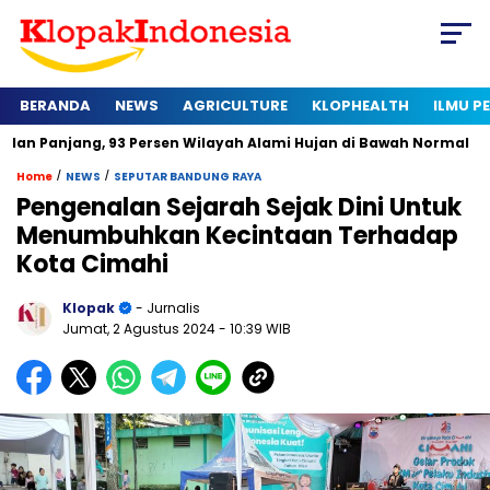
BERANDA
NEWS
AGRICULTURE
KLOPHEALTH
ILMU 
g, 93 Persen Wilayah Alami Hujan di Bawah Normal
Kapan Se
/
/
Home
NEWS
SEPUTAR BANDUNG RAYA
Pengenalan Sejarah Sejak Dini Untuk
Menumbuhkan Kecintaan Terhadap
Kota Cimahi
Klopak
- Jurnalis
Jumat, 2 Agustus 2024
- 10:39 WIB