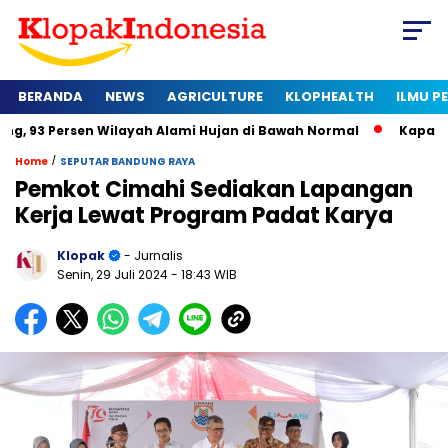
BERANDA
NEWS
AGRICULTURE
KLOPHEALTH
ILMU 
en Wilayah Alami Hujan di Bawah Normal
Kapan Sertifikat H
/
Home
SEPUTAR BANDUNG RAYA
Pemkot Cimahi Sediakan Lapangan
Kerja Lewat Program Padat Karya
Klopak
- Jurnalis
Senin, 29 Juli 2024
- 18:43 WIB