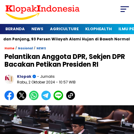
BERANDA
NEWS
AGRICULTURE
KLOPHEALTH
ILMU 
g, 93 Persen Wilayah Alami Hujan di Bawah Normal
Kapan Se
/
/
Home
Nasional
NEWS
Pelantikan Anggota DPR, Sekjen DPR
Bacakan Petikan Presiden RI
Klopak
- Jurnalis
Rabu, 2 Oktober 2024
- 10:57 WIB