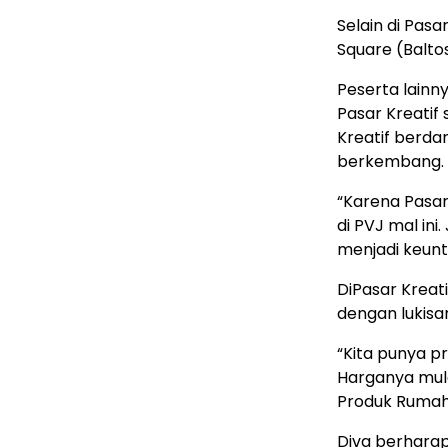
Selain di Pasa
Square (Balto
Peserta lainn
Pasar Kreatif 
Kreatif berda
berkembang.
“Karena Pasar 
di PVJ mal ini
menjadi keunt
DiPasar Kreati
dengan lukisa
“Kita punya pr
Harganya mula
Produk Rumah S
Diva berharap