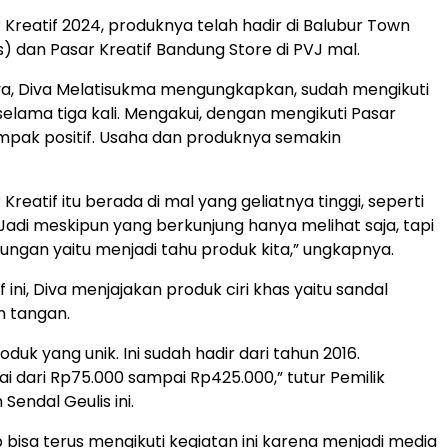
r Kreatif 2024, produknya telah hadir di Balubur Town
s) dan Pasar Kreatif Bandung Store di PVJ mal.
ya, Diva Melatisukma mengungkapkan, sudah mengikuti
selama tiga kali. Mengakui, dengan mengikuti Pasar
mpak positif. Usaha dan produknya semakin
Kreatif itu berada di mal yang geliatnya tinggi, seperti
. Jadi meskipun yang berkunjung hanya melihat saja, tapi
ungan yaitu menjadi tahu produk kita,” ungkapnya.
f ini, Diva menjajakan produk ciri khas yaitu sandal
n tangan.
oduk yang unik. Ini sudah hadir dari tahun 2016.
i dari Rp75.000 sampai Rp425.000,” tutur Pemilik
endal Geulis ini.
 bisa terus mengikuti kegiatan ini karena menjadi media