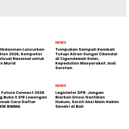
NEWS
ikdasmen Luncurkan
Tumpukan Sampah Kembali
tion 2026, Kompetisi
Tutupi Aliran Sungai Cikendal
Visual Nasional untuk
di Cigondewah Kaler,
n Murid
Kepedulian Masyarakat Jadi
Sorotan
NEWS
r Future Connect 2026
Legislator DPR: Jangan
g Buka 3.019 Lowongan
Biarkan Emosi Gantikan
Simak Cara Daftar
Hukum, Soroti Aksi Main Hakim
NEW BIMMA
Sendiri di Bali