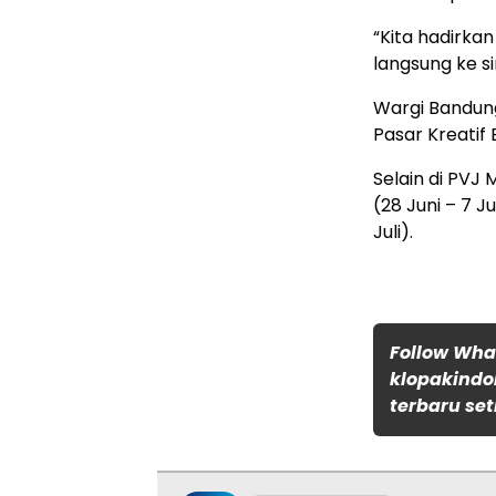
“Kita hadirkan
langsung ke sin
Wargi Bandung
Pasar Kreatif
Selain di PVJ 
(28 Juni – 7 Jul
Juli).
Follow Wh
klopakindo
terbaru set