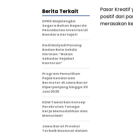
Pasar Kreatif
Berita Terkait
positif dari 
DPRD Majalengka
merasakan ken
Segera Bahas Raperda
Pencabutan Investasi di
Bandara Kertajati
Dedi Mulyadi Pasang
Badan Bela Sekda
Herman: “Bukan
Sekadar Pejabat
Kantoran”
Program Pemutihan
Pajak Kendaraan
Bermotor di Jawa Barat
Diperpanjang hingga 30
Juni 2025
KDM Tawarkan Konsep
Perekrutan Tenaga
Kerja Memudahkan dan
Manusiawi
Jawa Barat Provinsi
Terbaik Nasional dalam