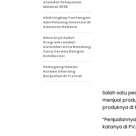
Standar Pelayanan
Minimal 2025
KDM Ungkap Tantangan
dan Peluang Investasi di
Kawasan Rebana
Bima Arya Sebut
Program Lembur
Katumbiri Kota Bandung
Cara Cerdas Bangun
Kolaborasi
Pedagang Hewan
Kurban Dilarang
Berjualan di Trotoar
Salah satu pes
menjual produ
produknya di P
“Penjualannya 
katanya di PVJ