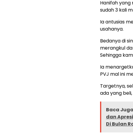
Hanifah yang 
sudah 3 kali m
Ia antusias m
usahanya.
Bedanya di si
merangkul da
Sehingga kami
Ia menargetka
PVJ mal ini me
Targetnya, sel
ada yang beli,
Baca Juga 
dan Apres
Di Bulan 