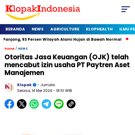
BERANDA
NEWS
AGRICULTURE
KLOPHEALTH
ILMU 
 93 Persen Wilayah Alami Hujan di Bawah Normal
Kapan Sert
/
Home
NEWS
Otoritas Jasa Keuangan (OJK) telah
mencabut izin usaha PT Paytren Aset
Manajemen
Klopak
- Jurnalis
Selasa, 14 Mei 2024
- 18:51 WIB