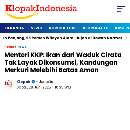
BERANDA
NEWS
AGRICULTURE
KLOPHEALTH
ILMU 
 93 Persen Wilayah Alami Hujan di Bawah Normal
Kapan Sert
/
Home
NEWS
Menteri KKP: Ikan dari Waduk Cirata
Tak Layak Dikonsumsi, Kandungan
Merkuri Melebihi Batas Aman
Klopak
- Jurnalis
Sabtu, 28 Juni 2025
- 10:35 WIB