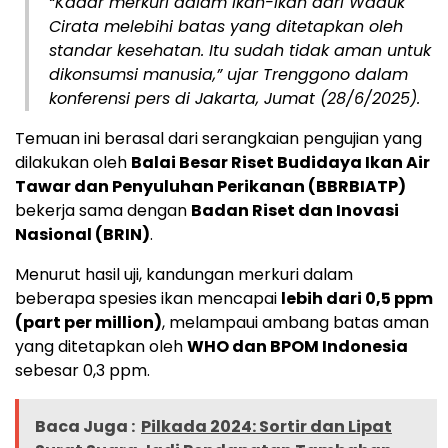
“Kadar merkuri dalam ikan-ikan dari Waduk
Cirata melebihi batas yang ditetapkan oleh
standar kesehatan. Itu sudah tidak aman untuk
dikonsumsi manusia,” ujar Trenggono dalam
konferensi pers di Jakarta, Jumat (28/6/2025).
Temuan ini berasal dari serangkaian pengujian yang
dilakukan oleh
Balai Besar Riset Budidaya Ikan Air
Tawar dan Penyuluhan Perikanan (BBRBIATP)
bekerja sama dengan
Badan Riset dan Inovasi
Nasional (BRIN)
.
Menurut hasil uji, kandungan merkuri dalam
beberapa spesies ikan mencapai
lebih dari 0,5 ppm
(part per million)
, melampaui ambang batas aman
yang ditetapkan oleh
WHO dan BPOM Indonesia
sebesar 0,3 ppm.
Baca Juga :
Pilkada 2024: Sortir dan Lipat