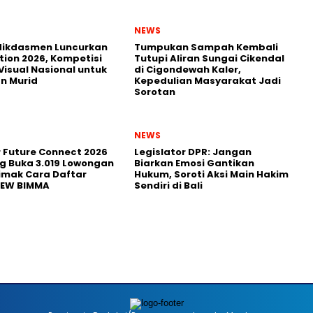
NEWS
ikdasmen Luncurkan
Tumpukan Sampah Kembali
tion 2026, Kompetisi
Tutupi Aliran Sungai Cikendal
Visual Nasional untuk
di Cigondewah Kaler,
n Murid
Kepedulian Masyarakat Jadi
Sorotan
NEWS
r Future Connect 2026
Legislator DPR: Jangan
g Buka 3.019 Lowongan
Biarkan Emosi Gantikan
Simak Cara Daftar
Hukum, Soroti Aksi Main Hakim
NEW BIMMA
Sendiri di Bali