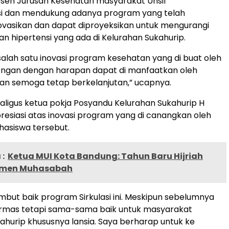
sen Jurusan Kesehatan masyarakat Unsil
i dan mendukung adanya program yang telah
vasikan dan dapat diproyeksikan untuk mengurangi
an hipertensi yang ada di Kelurahan Sukahurip.
 salah satu inovasi program kesehatan yang di buat oleh
ngan dengan harapan dapat di manfaatkan oleh
an semoga tetap berkelanjutan,” ucapnya.
kaligus ketua pokja Posyandu Kelurahan Sukahurip H
esiasi atas inovasi program yang di canangkan oleh
asiswa tersebut.
:
Ketua MUI Kota Bandung: Tahun Baru Hijriah
Momen Muhasabah
but baik program Sirkulasi ini. Meskipun sebelumnya
rmas tetapi sama-sama baik untuk masyarakat
ahurip khususnya lansia. Saya berharap untuk ke