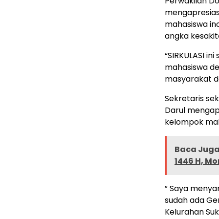
Perwakilan Do
mengapresias
mahasiswa ino
angka kesakit
“SIRKULASI ini
mahasiswa de
masyarakat d
Sekretaris se
Darul mengapr
kelompok mah
Baca Juga 
1446 H, 
” Saya menyam
sudah ada Ge
Kelurahan Suk