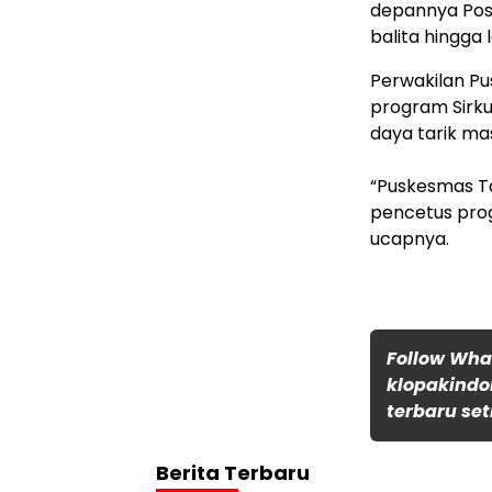
depannya Posy
balita hingga l
Perwakilan P
program Sirk
daya tarik ma
“Puskesmas T
pencetus prog
ucapnya.
Follow Wh
klopakindo
terbaru set
Berita Terbaru