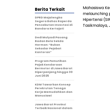
Mahasiswa Kes
Berita Terkait
melaunching 
DPRD Majalengka
Hipertensi (S
Segera Bahas Raperda
Tasikmalaya, 
Pencabutan Investasi di
Bandara Kertajati
Dedi Mulyadi Pasang
Badan Bela Sekda
Herman: “Bukan
Sekadar Pejabat
Kantoran”
Program Pemutihan
Pajak Kendaraan
Bermotor di Jawa Barat
Diperpanjang hingga 30
Juni 2025
KDM Tawarkan Konsep
Perekrutan Tenaga
Kerja Memudahkan dan
Manusiawi
Jawa Barat Provinsi
Terbaik Nasional dalam