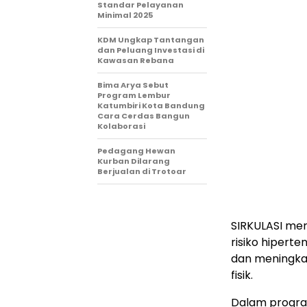
Standar Pelayanan
Minimal 2025
KDM Ungkap Tantangan
dan Peluang Investasi di
Kawasan Rebana
Bima Arya Sebut
Program Lembur
Katumbiri Kota Bandung
Cara Cerdas Bangun
Kolaborasi
Pedagang Hewan
Kurban Dilarang
Berjualan di Trotoar
SIRKULASI me
risiko hipert
dan meningkat
fisik.
Dalam program