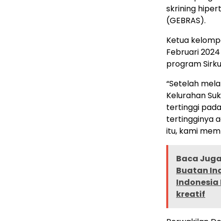
skrining hipe
(GEBRAS).
Ketua kelompo
Februari 202
program Sirkula
“Setelah melak
Kelurahan Su
tertinggi pad
tertingginya a
itu, kami memb
Baca Juga 
Buatan In
Indonesia
kreatif