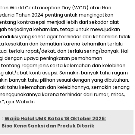
atan World Contraception Day (WCD) atau Hari
Sedunia Tahun 2024 penting untuk mengingatkan
ntang kontrasepsi menjadi lebih dari sekadar alat
h terjadinya kehamilan, tetapi untuk mewujudkan
roduksi yang sehat agar terhindar dari kehamilan tidak
rta kesakitan dan kematian karena kehamilan terlalu
tua, terlalu rapat/dekat, dan terlalu sering/banyak. Hal
ringi dengan upaya peningkatan pemahaman
tentang ragam jenis serta kelemahan dan kelebihan
g alat/obat kontrasepsi. Semakin banyak tahu ragam
akin banyak tahu pilihan sesuai dengan yang dibutuhan.
ak tahu kelemahan dan kelebihannya, semakin tenang
enggunakannya karena terhindar dari rumor, mitos,
”, ujar Wahidin.
:
Wajib Halal UMK Batas 18 Oktober 2026:
Bisa Kena Sanksi dan Produk Ditarik