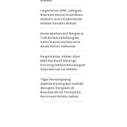
BIMMA
Legislator DPR: Jangan
Biarkan Emosi Gantikan
Hukum, Soroti Aksi Main
Hakim Sendiri di Bali
Puan Maharani: Negara
Tak Boleh Kehilangan
Satu Generasi karena
Anak Putus Sekolah
Pegadaian Jabar dan
MES Perkuat Sinergi
Dorong Inklusi Keuangan
Syariah serta UMKM
Tiga Penumpang
Alphard yang Berselisih
dengan Satpam di
Bundaran HI Ternyata
Personel Polda Jabar