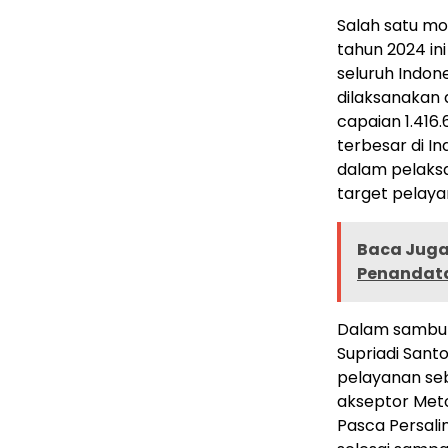
Salah satu m
tahun 2024 in
seluruh Indon
dilaksanakan 
capaian 1.416
terbesar di I
dalam pelaksa
target pelaya
Baca Juga 
Penandata
Dalam sambut
Supriadi Sant
pelayanan seb
akseptor Meto
Pasca Persali