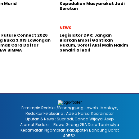
n Murid
Kepedulian Masyarakat Jadi
Sorotan
NEWS
r Future Connect 2026
Legislator DPR: Jangan
g Buka 3.019 Lowongan
Biarkan Emosi Gantikan
Simak Cara Daftar
Hukum, Soroti Aksi Main Hakim
NEW BIMMA
Sendiri di Bali
Pemimpin Redaksi/Penanggung Jawab : Mantoyo,
Redaktur Pelaksana : Adela Harsa, Koordinator
Liputan & News : Supriadi, Ganda Wijaya, Asep
Alamat Redaksi : Rawa Girang 25A Desa Tanimulya
Kecamatan Ngamprah, Kabupaten Bandung Barat
40552.