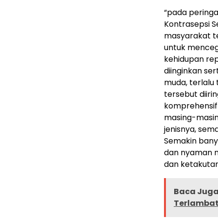
“pada pering
Kontrasepsi 
masyarakat te
untuk mencega
kehidupan rep
diinginkan se
muda, terlalu 
tersebut dii
komprehensif 
masing-masin
jenisnya, sem
Semakin bany
dan nyaman m
dan ketakutan.
Baca Juga 
Terlambat 