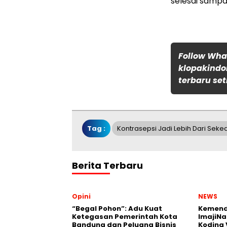
selesai samp
Follow Wh
klopakindo
terbaru set
Tag :
Kontrasepsi Jadi Lebih Dari Sek
Berita Terbaru
Opini
NEWS
“Begal Pohon”: Adu Kuat
Kemend
Ketegasan Pemerintah Kota
ImajiNa
Bandung dan Peluang Bisnis
Koding 