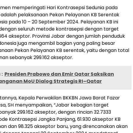
omen memperingati Hari Kontrasepsi Sedunia pada
i adalah pelaksanaan Pekan Pelayanan KB Serentak
esia pada 10 – 20 September 2024. Pelayanan KB ini
dengan seluruh metode kontrasepsi dengan target
.664 akseptor. Provinsi Jabar dengan jumlah penduduk
ndonesia juga mengambil bagian yang paling besar
naan Pekan Pelayanan KB serentak, yaitu dengan total
nan sebanyak 299.162 akseptor.
:
Presiden Prabowo dan Emir Qatar Saksikan
nganan MoU Dialog Strategis RI–Qatar
annya, Kepala Perwakilan BKKBN Jawa Barat Fazar
osa, SH menyampaikan, “Jabar kebagian target
anyak 299.162 akseptor, dengan rincian 32.7333
de Kontrasepsi Jangka Panjang, 61.930 akseptor KB
nan dan 98.325 akseptor baru, yang direncanakan akan