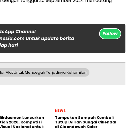
ai dengan tanggal 20 September 2024 mendatang”
atsApp Channel
Follow
nesia.com untuk update berita
iap hari
edar Alat Untuk Mencegah Terjadinya Kehamilan
NEWS
ikdasmen Luncurkan
Tumpukan Sampah Kembali
tion 2026, Kompetisi
Tutupi Aliran Sungai Cikendal
Visual Nasional untuk
di Cigondewah Kaler,