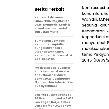
Kontrasepsi j
Berita Terkait
kehamilan, ha
Kemendikdasmen
Wahidin, M.Ke
Luncurkan ImajiNation
Sedunia Tahu
2026, Kompetisi Koding
Visual Nasional untuk
Kecamatan Su
Guru dan Murid
Kependudukan
Tumpukan Sampah
menyambut Pe
Kembali Tutupi Aliran
melaksanakan
Sungai Cikendal di
Cigondewah Kaler,
tema Pelayana
Kepedulian Masyarakat
Jadi Sorotan
2045. (10/09/
Festival Kreasi Budaya
Anak Semarakkan Hari
Anak Nasional Jawa
Barat 2026, Jadi Ruang
Ekspresi dan Pelestarian
Budaya Sunda
Job Fair Future Connect
2026 Bandung Buka 3.019
Lowongan Kerja, Simak
Cara Daftar Lewat NEW