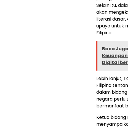
Selain itu, d
akan mengeks
literasi dasa
upaya untuk 
Filipina.
Baca Juga 
Keuangan 
Digital ber
Lebih lanjut, 
Filipina tent
dalam bidang
negara perlu
bermanfaat bag
Ketua bidang P
menyampaikan