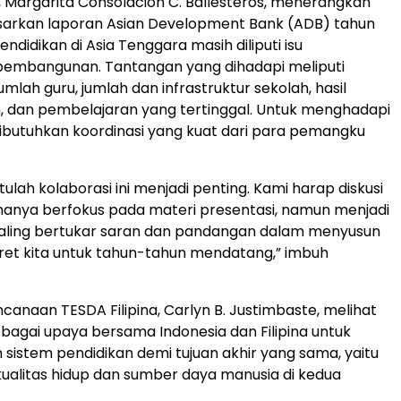
a, Margarita Consolacion C. Ballesteros, menerangkan
arkan laporan Asian Development Bank (ADB) tahun
endidikan di Asia Tenggara masih diliputi isu
pembangunan. Tantangan yang dihadapi meliputi
mlah guru, jumlah dan infrastruktur sekolah, hasil
, dan pembelajaran yang tertinggal. Untuk menghadapi
 dibutuhkan koordinasi yang kuat dari para pemangku
tulah kolaborasi ini menjadi penting. Kami harap diskusi
 hanya berfokus pada materi presentasi, namun menjadi
saling bertukar saran dan pandangan dalam menyusun
et kita untuk tahun-tahun mendatang,” imbuh
ncanaan TESDA Filipina, Carlyn B. Justimbaste, melihat
agai upaya bersama Indonesia dan Filipina untuk
sistem pendidikan demi tujuan akhir yang sama, yaitu
ualitas hidup dan sumber daya manusia di kedua