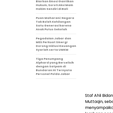
Biarkan Emosi Gantikan
Hukum, Soroti Aksi Main
Hakim Sendiri di Bali
Puan Maharani: Negara
Tak Boleh Kehilangan
Satu Generasi karena
Anak Putus Sekolah
Pegadaian Jabar dan
MES Perkuat Sinergi
Dorong Inklusi Keuangan
Syariah serta UMKM
Tiga Penumpang
Alphard yang Berselisih
dengan Satpam di
Bundaran HI Ternyata
Personel Polda Jabar
Staf Ahli Bid
Muttaqin, seb
menyampaikan