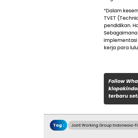
“Dalam kesemp
TVET (Technic
pendidikan. H
Sebagaimana p
implementasi
kerja para lul
Follow Wh
klopakindo
terbaru set
Tag :
Joint Working Group Indonesia-Fi