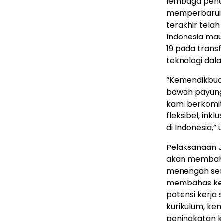
lembaga pend
memperbarui k
terakhir tela
Indonesia mau
19 pada trans
teknologi dal
“Kemendikbudr
bawah payung 
kami berkomit
fleksibel, in
di Indonesia,”
Pelaksanaan J
akan membaha
menengah ser
membahas kerj
potensi kerj
kurikulum, ke
peningkatan 