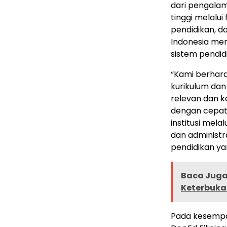
dari pengalam
tinggi melalui
pendidikan, da
Indonesia men
sistem pendid
“Kami berhar
kurikulum da
relevan dan k
dengan cepat.
institusi mel
dan administ
pendidikan yan
Baca Juga 
Keterbuka
Pada kesempat