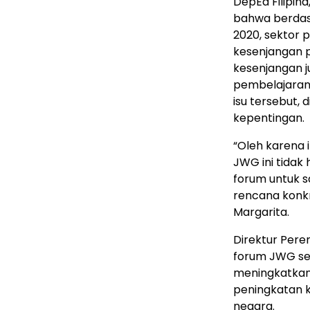
DepEd Filipin
bahwa berdas
2020, sektor p
kesenjangan 
kesenjangan ju
pembelajaran
isu tersebut,
kepentingan.
“Oleh karena i
JWG ini tidak
forum untuk 
rencana konkr
Margarita.
Direktur Pere
forum JWG seb
meningkatkan 
peningkatan k
negara.