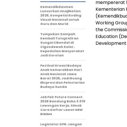
mempererat h
Kemendikdasmen
Kementerian P
Luncurkan ImajiNation
(Kemendikbud
2026, Kompetisi Koding
Visual Nasional untuk
Working Group
Guru dan Murid
the Commissio
Tumpukan Sampah
Education (De
Kembali Tutupi Aliran
Development Au
Sungai Cikendal di
Cigondewah Kaler,
Kepedulian Masyarakat
Jadi Sorotan
Festival Kreasi Budaya
Anak Semarakkan Hari
Anak Nasional Jawa
Barat 2026, Jadi Ruang
Ekspresi dan Pelestarian
Budaya Sunda
Job Fair Future Connect
2026 Bandung Buka 3.019
Lowongan Kerja, Simak
Cara Daftar Lewat NEW
BIMMA
Legislator DPR: Jangan