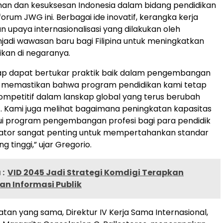
an dan kesuksesan Indonesia dalam bidang pendidikan
 forum JWG ini. Berbagai ide inovatif, kerangka kerja
n upaya internasionalisasi yang dilakukan oleh
jadi wawasan baru bagi Filipina untuk meningkatkan
ikan di negaranya.
ap dapat bertukar praktik baik dalam pengembangan
n memastikan bahwa program pendidikan kami tetap
ompetitif dalam lanskap global yang terus berubah
 Kami juga melihat bagaimana peningkatan kapasitas
alui program pengembangan profesi bagi para pendidik
rator sangat penting untuk mempertahankan standar
g tinggi,” ujar Gregorio.
:
VID 2045 Jadi Strategi Komdigi Terapkan
an Informasi Publik
an yang sama, Direktur IV Kerja Sama Internasional,