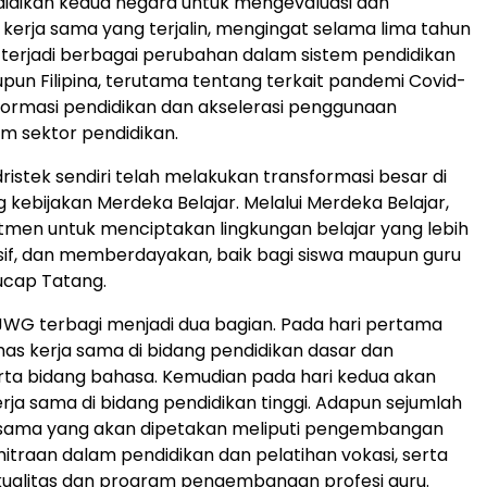
idikan kedua negara untuk mengevaluasi dan
erja sama yang terjalin, mengingat selama lima tahun
h terjadi berbagai perubahan dalam sistem pendidikan
pun Filipina, terutama tentang terkait pandemi Covid-
formasi pendidikan dan akselerasi penggunaan
am sektor pendidikan.
istek sendiri telah melakukan transformasi besar di
kebijakan Merdeka Belajar. Melalui Merdeka Belajar,
men untuk menciptakan lingkungan belajar yang lebih
klusif, dan memberdayakan, baik bagi siswa maupun guru
 ucap Tatang.
WG terbagi menjadi dua bagian. Pada hari pertama
s kerja sama di bidang pendidikan dasar dan
ta bidang bahasa. Kemudian pada hari kedua akan
a sama di bidang pendidikan tinggi. Adapun sejumlah
a sama yang akan dipetakan meliputi pengembangan
mitraan dalam pendidikan dan pelatihan vokasi, serta
kualitas dan program pengembangan profesi guru.