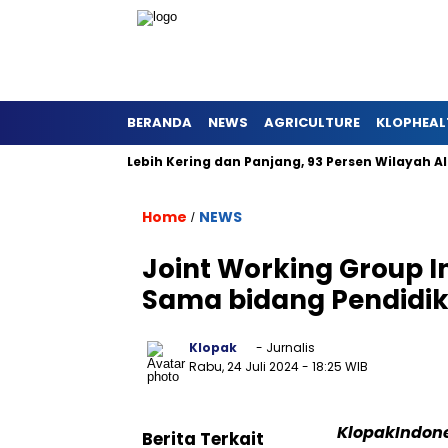
BERANDA
NEWS
AGRICULTURE
KLOPHEAL
Jawa Barat Lebih Kering dan Panjang, 93 Persen Wilayah Alami 
Home
NEWS
/
Joint Working Group In
Sama bidang Pendidi
Klopak
- Jurnalis
Rabu, 24 Juli 2024
- 18:25 WIB
KlopakIndon
Berita Terkait