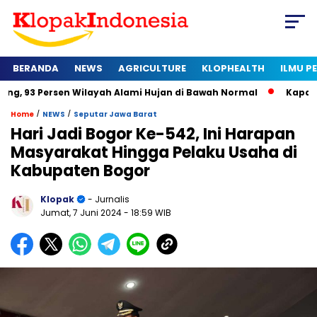
BERANDA
NEWS
AGRICULTURE
KLOPHEALTH
ILMU 
Persen Wilayah Alami Hujan di Bawah Normal
Kapan Sertifika
/
/
Home
NEWS
Seputar Jawa Barat
Hari Jadi Bogor Ke-542, Ini Harapan
Masyarakat Hingga Pelaku Usaha di
Kabupaten Bogor
Klopak
- Jurnalis
Jumat, 7 Juni 2024
- 18:59 WIB