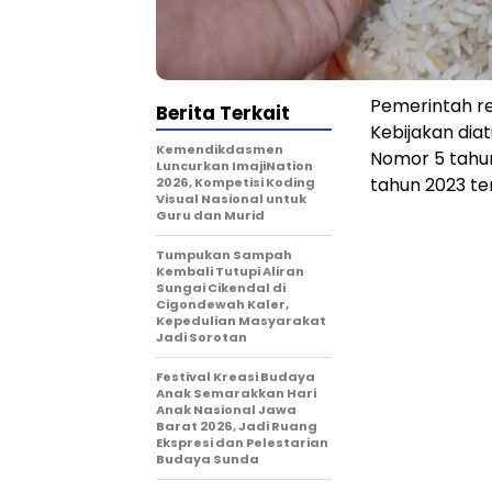
Pemerintah re
Berita Terkait
Kebijakan dia
Kemendikdasmen
Nomor 5 tahu
Luncurkan ImajiNation
tahun 2023 te
2026, Kompetisi Koding
Visual Nasional untuk
Guru dan Murid
Tumpukan Sampah
Kembali Tutupi Aliran
Sungai Cikendal di
Cigondewah Kaler,
Kepedulian Masyarakat
Jadi Sorotan
Festival Kreasi Budaya
Anak Semarakkan Hari
Anak Nasional Jawa
Barat 2026, Jadi Ruang
Ekspresi dan Pelestarian
Budaya Sunda