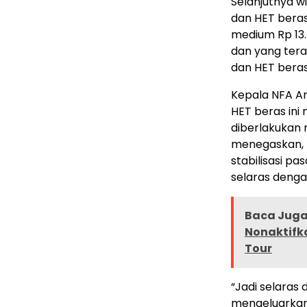
Selanjutnya w
dan HET beras
medium Rp 13.
dan yang tera
dan HET beras
Kepala NFA Ar
HET beras ini
diberlakukan 
menegaskan, p
stabilisasi pa
selaras dengan
Baca Juga 
Nonaktifk
Tour
“Jadi selaras 
mengeluarkan