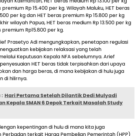
ilayah Kalimantan, HET beras medium Rp 13.100 per kg
 premium Rp 15.400 per kg. Wilayah Maluku, HET beras
500 per kg dan HET beras premium Rp 15.800 per kg
khir wilayah Papua, HET beras medium Rp 13.500 per kg
 premium Rp15.800 per kg.
ief Prasetyo Adi mengungkapkan, penetapan regulasi
 menguatkan kebijakan relaksasi yang telah
melalui Keputusan Kepala NFA sebelumnya. Arief
enyesuaian HET beras tidak terpisahkan dari upaya
sokan dan harga beras, di mana kebijakan di hulu juga
 di hilirnya.
:
Hari Pertama Setelah Dilantik Dedi Mulyadi
an Kepala SMAN 6 Depok Terkait Masalah Study
dengan kepentingan di hulu di mana kita juga
 Perbadan terkait Harga Pembelian Pemerintah (HPP)