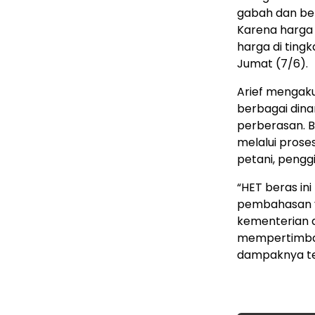
gabah dan ber
Karena harga 
harga di ting
Jumat (7/6).
Arief mengaku
berbagai dina
perberasan. B
melalui prose
petani, pengg
“HET beras ini
pembahasan ya
kementerian d
mempertimban
dampaknya terh