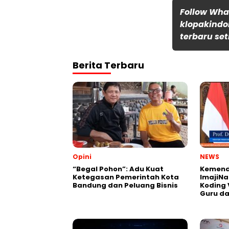
Follow Wh
klopakindo
terbaru set
Berita Terbaru
Opini
NEWS
“Begal Pohon”: Adu Kuat
Kemend
Ketegasan Pemerintah Kota
ImajiNa
Bandung dan Peluang Bisnis
Koding 
Guru da