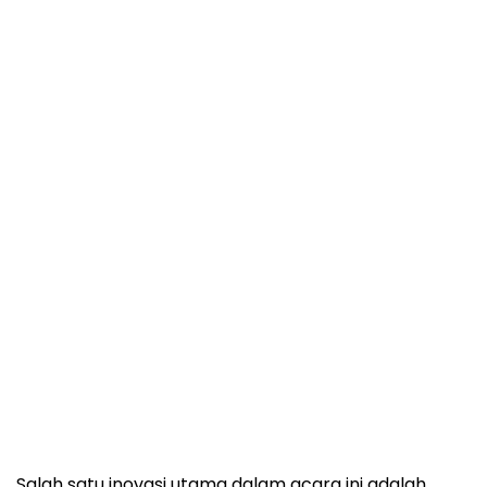
Salah satu inovasi utama dalam acara ini adalah