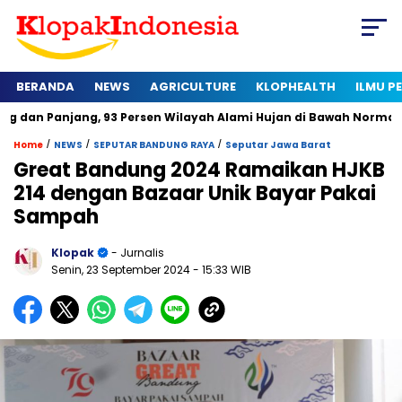
BERANDA
NEWS
AGRICULTURE
KLOPHEALTH
ILMU 
ng, 93 Persen Wilayah Alami Hujan di Bawah Normal
Kapan S
/
/
/
Home
NEWS
SEPUTAR BANDUNG RAYA
Seputar Jawa Barat
Great Bandung 2024 Ramaikan HJKB
214 dengan Bazaar Unik Bayar Pakai
Sampah
Klopak
- Jurnalis
Senin, 23 September 2024
- 15:33 WIB