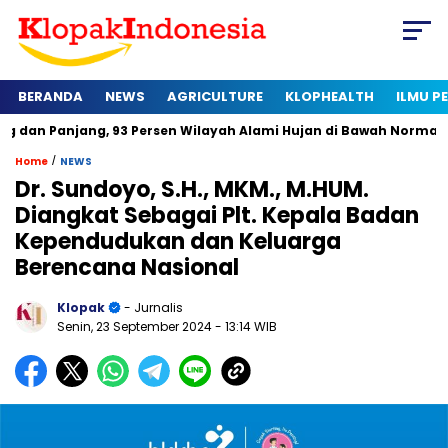
BERANDA
NEWS
AGRICULTURE
KLOPHEALTH
ILMU 
ang, 93 Persen Wilayah Alami Hujan di Bawah Normal
Kapan 
/
Home
NEWS
Dr. Sundoyo, S.H., MKM., M.HUM.
Diangkat Sebagai Plt. Kepala Badan
Kependudukan dan Keluarga
Berencana Nasional
Klopak
- Jurnalis
Senin, 23 September 2024
- 13:14 WIB