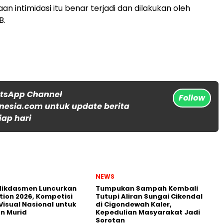
aan intimidasi itu benar terjadi dan dilakukan oleh
B.
atsApp Channel
Follow
nesia.com untuk update berita
iap hari
NEWS
ikdasmen Luncurkan
Tumpukan Sampah Kembali
tion 2026, Kompetisi
Tutupi Aliran Sungai Cikendal
Visual Nasional untuk
di Cigondewah Kaler,
n Murid
Kepedulian Masyarakat Jadi
Sorotan