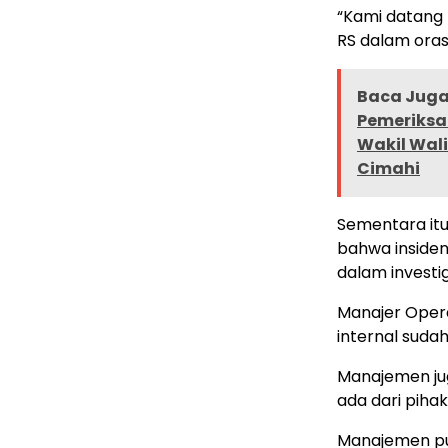
“Kami datang k
RS dalam ora
Baca Juga 
Pemeriksa
Wakil Wal
Cimahi
Sementara itu
bahwa insiden
dalam investig
Manajer Opera
internal sudah 
Manajemen ju
ada dari piha
Manajemen pu