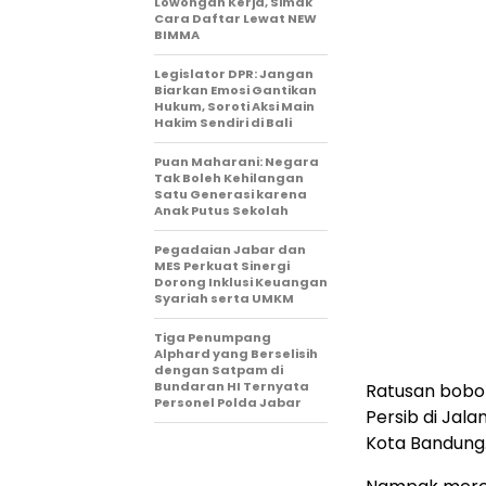
Lowongan Kerja, Simak
Cara Daftar Lewat NEW
BIMMA
Legislator DPR: Jangan
Biarkan Emosi Gantikan
Hukum, Soroti Aksi Main
Hakim Sendiri di Bali
Puan Maharani: Negara
Tak Boleh Kehilangan
Satu Generasi karena
Anak Putus Sekolah
Pegadaian Jabar dan
MES Perkuat Sinergi
Dorong Inklusi Keuangan
Syariah serta UMKM
Tiga Penumpang
Alphard yang Berselisih
dengan Satpam di
Bundaran HI Ternyata
Ratusan bobo
Personel Polda Jabar
Persib di Jal
Kota Bandung