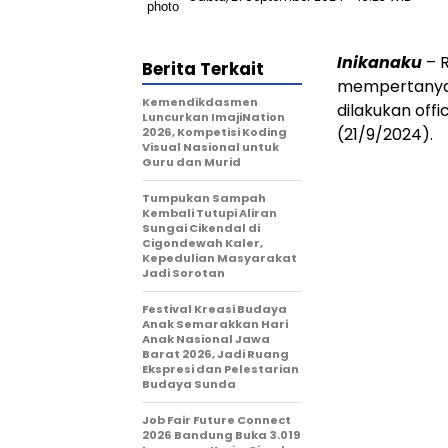
Inikanaku
– 
Berita Terkait
mempertanyak
Kemendikdasmen
dilakukan off
Luncurkan ImajiNation
(21/9/2024).
2026, Kompetisi Koding
Visual Nasional untuk
Guru dan Murid
Tumpukan Sampah
Kembali Tutupi Aliran
Sungai Cikendal di
Cigondewah Kaler,
Kepedulian Masyarakat
Jadi Sorotan
Festival Kreasi Budaya
Anak Semarakkan Hari
Anak Nasional Jawa
Barat 2026, Jadi Ruang
Ekspresi dan Pelestarian
Budaya Sunda
Job Fair Future Connect
2026 Bandung Buka 3.019