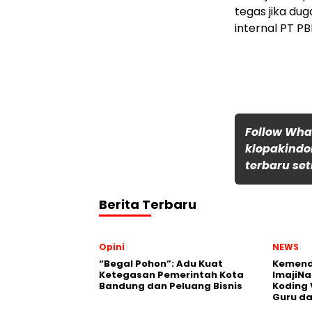
tegas jika dug
internal PT PB
Follow Wh
klopakindo
terbaru set
Berita Terbaru
Opini
NEWS
“Begal Pohon”: Adu Kuat
Kemend
Ketegasan Pemerintah Kota
ImajiNa
Bandung dan Peluang Bisnis
Koding 
Guru da