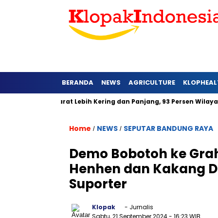
BERANDA
NEWS
AGRICULTURE
KLOPHEAL
 di Jawa Barat Lebih Kering dan Panjang, 93 Persen Wilayah Al
Home
NEWS
SEPUTAR BANDUNG RAYA
/
/
Demo Bobotoh ke Gra
Henhen dan Kakang Dit
Suporter
Klopak
- Jurnalis
Sabtu, 21 September 2024
- 16:23 WIB