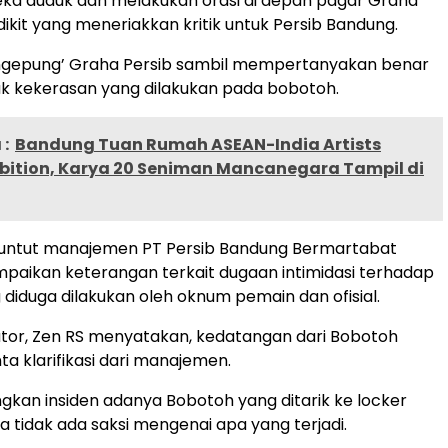
a duduk dan melakukan orasi di depan pagar Graha
dikit yang meneriakkan kritik untuk Persib Bandung.
gepung’ Graha Persib sambil mempertanyakan benar
ak kekerasan yang dilakukan pada bobotoh.
:
Bandung Tuan Rumah ASEAN-India Artists
bition, Karya 20 Seniman Mancanegara Tampil di
ntut manajemen PT Persib Bandung Bermartabat
aikan keterangan terkait dugaan intimidasi terhadap
 diduga dilakukan oleh oknum pemain dan ofisial.
ator, Zen RS menyatakan, kedatangan dari Bobotoh
a klarifikasi dari manajemen.
kan insiden adanya Bobotoh yang ditarik ke locker
a tidak ada saksi mengenai apa yang terjadi.