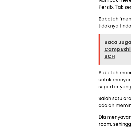
Nampak merek
Persib. Tak se
Bobotoh ‘men
tidaknya tind
Baca Juga 
Camp Exhi
BCH
Bobotoh menu
untuk menyamp
suporter yang
Salah satu or
adalah memint
Dia menyayang
room, sehingg