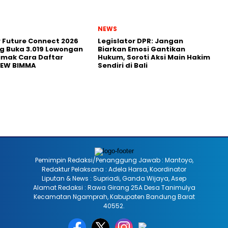
NEWS
r Future Connect 2026
Legislator DPR: Jangan
g Buka 3.019 Lowongan
Biarkan Emosi Gantikan
Simak Cara Daftar
Hukum, Soroti Aksi Main Hakim
NEW BIMMA
Sendiri di Bali
Pemimpin Redaksi/Penanggung Jawab : Mantoyo,
Redaktur Pelaksana : Adela Harsa, Koordinator
Liputan & News : Supriadi, Ganda Wijaya, Asep
Alamat Redaksi : Rawa Girang 25A Desa Tanimulya
Kecamatan Ngamprah, Kabupaten Bandung Barat
40552.