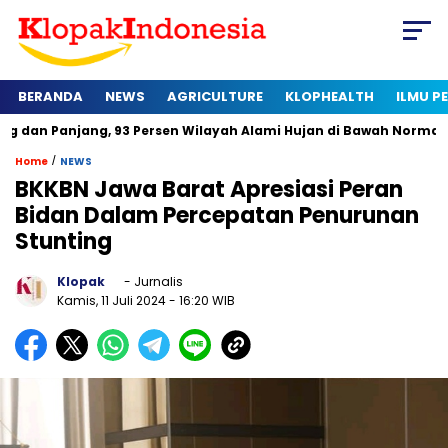
BERANDA
NEWS
AGRICULTURE
KLOPHEALTH
ILMU 
ang, 93 Persen Wilayah Alami Hujan di Bawah Normal
Kapan 
/
Home
NEWS
BKKBN Jawa Barat Apresiasi Peran
Bidan Dalam Percepatan Penurunan
Stunting
Klopak
- Jurnalis
Kamis, 11 Juli 2024
- 16:20 WIB